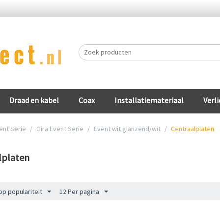
Draad en kabel
Coax
Installatiemateriaal
Verli
ent Serie
/
Gira Event Serie
/
Event wit glanzend/wit
/
Centraalplaten
lplaten
op populariteit
12 Per pagina