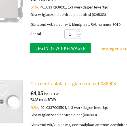
GIRA
, 4010337268031, 1-3 werkdagen levertijd
Gira witglanzend centraalplaat blind (
026803)
Glanzend wit/zuiver wit, blindplaat,
RAL-nummer 9010
+
Aantal:
−
LEG IN DE WINKELWAGEN
Toevoegen aan 
Gira centraalplaat - glanzend wit 086903
€
4,05
incl. BTW
€
3,35
(excl. BTW)
GIRA
, 4010337009504, 1-3 werkdagen levertijd
Gira witglanzend centraalplaat (086903)
Glanzend wit/zuiver wit, centraalplaat antenne-aansluit