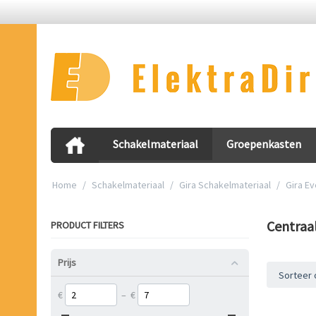
Schakelmateriaal
Groepenkasten
Home
/
Schakelmateriaal
/
Gira Schakelmateriaal
/
Gira Ev
Centraa
PRODUCT FILTERS
Prijs
Sorteer 
€
–
€