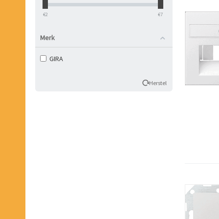
‎€
2
‎€
7
Merk
GIRA
Herstel