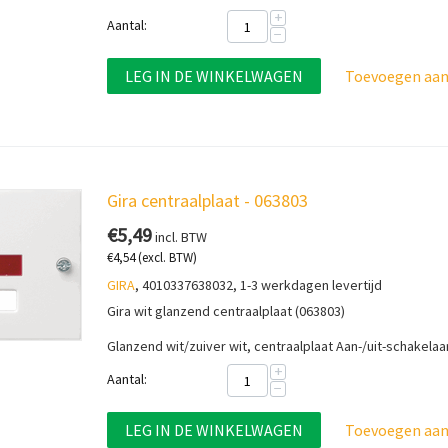
+
Aantal:
−
LEG IN DE WINKELWAGEN
Toevoegen aan 
Gira centraalplaat - 063803
€
5,49
incl. BTW
€
4,54
(excl. BTW)
GIRA
, 4010337638032, 1-3 werkdagen levertijd
Gira wit glanzend centraalplaat (063803)
Glanzend wit/zuiver wit, centraalplaat
Aan-/uit-schakela
+
Aantal:
−
LEG IN DE WINKELWAGEN
Toevoegen aan 