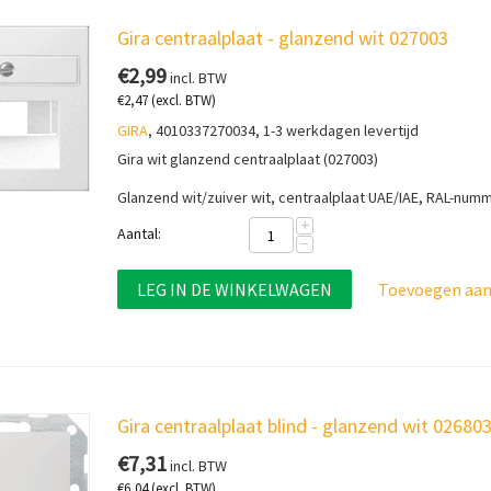
Gira centraalplaat - glanzend wit 027003
€
2,99
incl. BTW
€
2,47
(excl. BTW)
GIRA
, 4010337270034, 1-3 werkdagen levertijd
Gira wit glanzend centraalplaat (027003)
Glanzend wit/zuiver wit, centraalplaat
UAE/IAE, RAL-num
+
Aantal:
−
LEG IN DE WINKELWAGEN
Toevoegen aan 
Gira centraalplaat blind - glanzend wit 02680
€
7,31
incl. BTW
€
6,04
(excl. BTW)