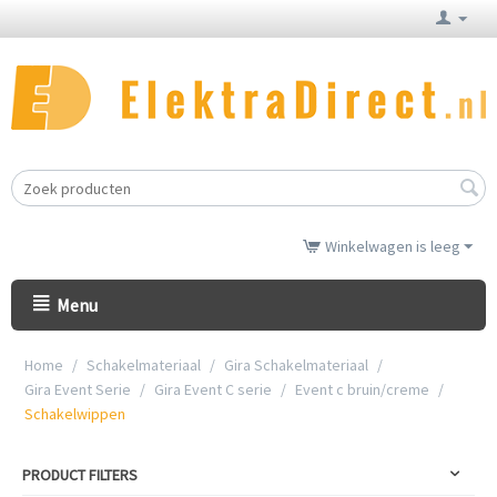
Winkelwagen is leeg
Menu
Home
/
Schakelmateriaal
/
Gira Schakelmateriaal
/
Gira Event Serie
/
Gira Event C serie
/
Event c bruin/creme
/
Schakelwippen
PRODUCT FILTERS