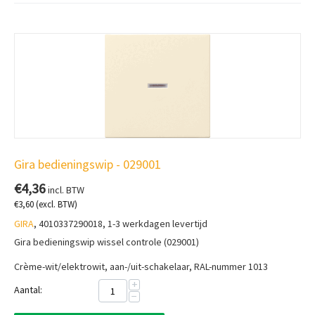
Gira bedieningswip - 029001
€
4,36
incl. BTW
€
3,60
(excl. BTW)
GIRA
, 4010337290018, 1-3 werkdagen levertijd
Gira bedieningswip wissel controle (029001)
Crème-wit/elektrowit, a
an-/uit-schakelaar, RAL-nummer 1013
+
Aantal:
−