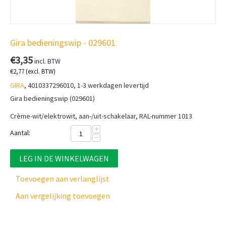
Gira bedieningswip - 029601
€
3,35
incl. BTW
€
2,77
(excl. BTW)
GIRA
, 4010337296010, 1-3 werkdagen levertijd
Gira bedieningswip (029601)
Crème-wit/elektrowit, aan-/uit-schakelaar, RAL-nummer 1013
+
Aantal:
−
LEG IN DE WINKELWAGEN
Toevoegen aan verlanglijst
Aan vergelijking toevoegen