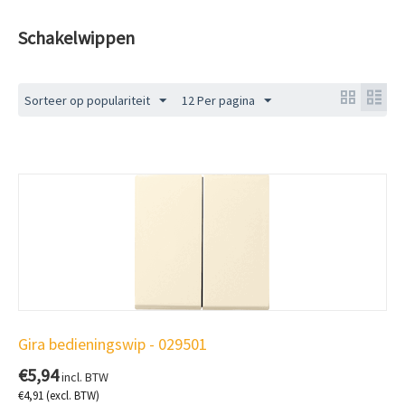
Schakelwippen
Sorteer op populariteit
12 Per pagina
Gira bedieningswip - 029501
€
5,94
incl. BTW
€
4,91
(excl. BTW)