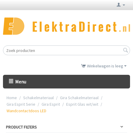
Winkelwagen is leeg
Menu
Home
/
Schakelmateriaal
/
Gira Schakelmateriaal
/
Gira Esprit Serie
/
Gira Esprit
/
Esprit Glas wit/wit
/
Wandcontactdoos LED
PRODUCT FILTERS