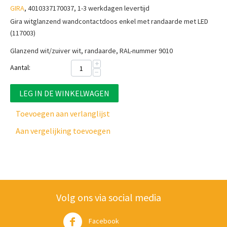
GIRA
, 4010337170037, 1-3 werkdagen levertijd
Gira witglanzend wandcontactdoos enkel met randaarde met LED
(117003)
Glanzend wit/zuiver wit, randaarde, RAL-nummer 9010
+
Aantal:
−
LEG IN DE WINKELWAGEN
Toevoegen aan verlanglijst
Aan vergelijking toevoegen
Volg ons via social media
Facebook
Twitter