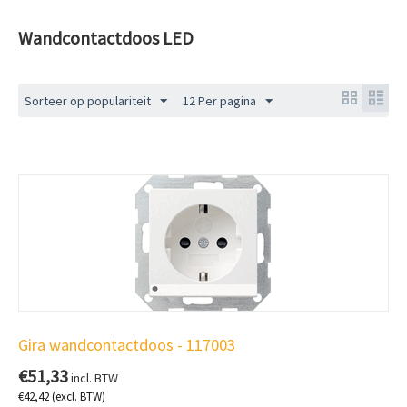
Wandcontactdoos LED
Sorteer op populariteit
12 Per pagina
Gira wandcontactdoos - 117003
€
51,33
incl. BTW
€
42,42
(excl. BTW)