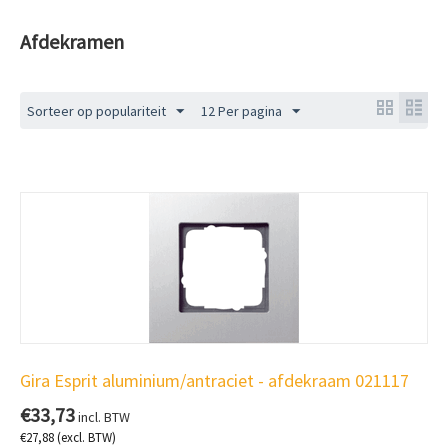
Afdekramen
Sorteer op populariteit
12 Per pagina
Gira Esprit aluminium/antraciet - afdekraam 021117
€
33,73
incl. BTW
€
27,88
(excl. BTW)