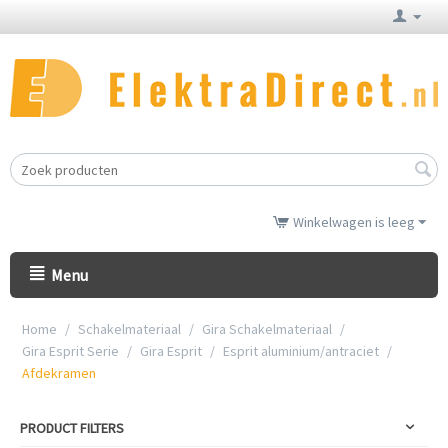
Winkelwagen is leeg
Menu
Home
/
Schakelmateriaal
/
Gira Schakelmateriaal
/
Gira Esprit Serie
/
Gira Esprit
/
Esprit aluminium/antraciet
/
Afdekramen
PRODUCT FILTERS