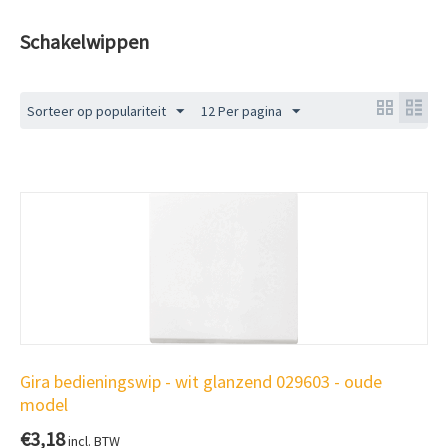
Schakelwippen
Sorteer op populariteit
12 Per pagina
Gira bedieningswip - wit glanzend 029603 - oude
model
€
3,18
incl. BTW