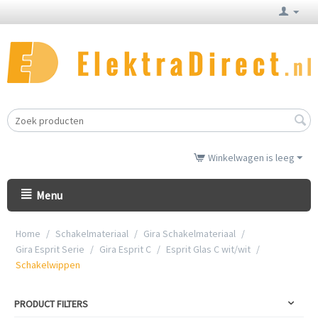
Winkelwagen is leeg
Menu
Home
/
Schakelmateriaal
/
Gira Schakelmateriaal
/
Gira Esprit Serie
/
Gira Esprit C
/
Esprit Glas C wit/wit
/
Schakelwippen
PRODUCT FILTERS