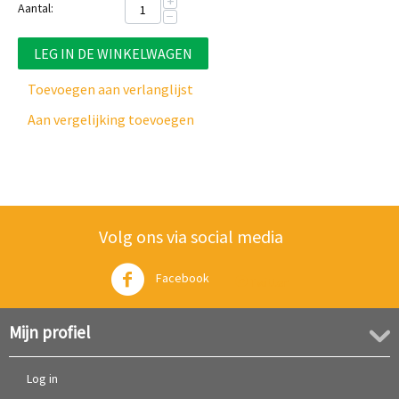
+
Aantal:
−
LEG IN DE WINKELWAGEN
Toevoegen aan verlanglijst
Aan vergelijking toevoegen
Volg ons via social media
Facebook
Twitter
Mijn profiel
Log in