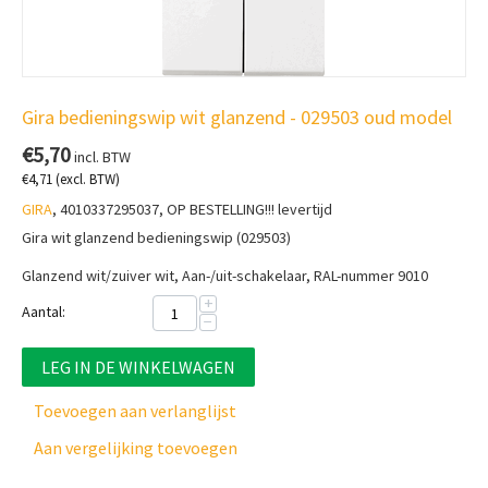
Gira bedieningswip wit glanzend - 029503 oud model
€
5,70
incl. BTW
€
4,71
(excl. BTW)
GIRA
, 4010337295037, OP BESTELLING!!! levertijd
Gira wit glanzend bedieningswip (029503)
Glanzend wit/zuiver wit,
Aan-/uit-schakelaar, RAL-nummer 9010
+
Aantal:
−
LEG IN DE WINKELWAGEN
Toevoegen aan verlanglijst
Aan vergelijking toevoegen