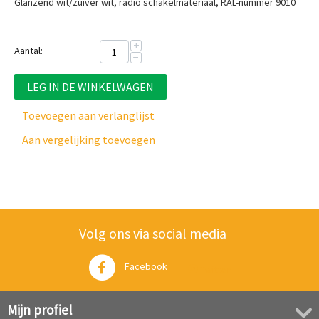
Glanzend wit/zuiver wit, radio schakelmateriaal,
RAL-nummer 9010
-
+
Aantal:
−
LEG IN DE WINKELWAGEN
Toevoegen aan verlanglijst
Aan vergelijking toevoegen
Volg ons via social media
Facebook
Twitter
Mijn profiel