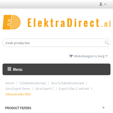
Winkelwagen is leeg
Menu
Home
/
Schakelmateriaal
/
Gira Schakelmateriaal
/
Gira Esprit Serie
/
Gira Esprit C
/
Esprit Glas C wit/wit
/
Inbouwradio RDS
PRODUCT FILTERS