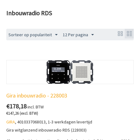
Inbouwradio RDS
Sorteer op populariteit
12 Per pagina
Gira inbouwradio - 228003
€
178,18
incl. BTW
€
147,26
(excl. BTW)
GIRA
, 4010337068013, 1-3 werkdagen levertijd
Gira witglanzend inbouwradio RDS (228003)