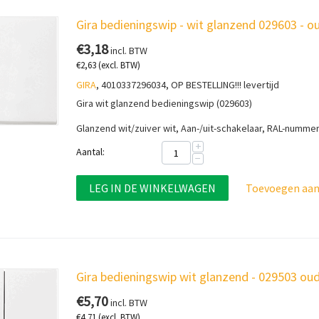
Gira bedieningswip - wit glanzend 029603 - 
€
3,18
incl. BTW
€
2,63
(excl. BTW)
GIRA
, 4010337296034, OP BESTELLING!!! levertijd
Gira wit glanzend bedieningswip (029603)
Glanzend wit/zuiver wit, Aan-/uit-schakelaar, RAL-numme
+
Aantal:
−
LEG IN DE WINKELWAGEN
Toevoegen aan 
Gira bedieningswip wit glanzend - 029503 ou
€
5,70
incl. BTW
€
4,71
(excl. BTW)