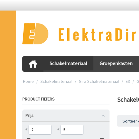
Schakelmateriaal
Groepenkasten
Home
/
Schakelmateriaal
/
Gira Schakelmateriaal
/
E3
/
G
Schakel
PRODUCT FILTERS
Prijs
Sorteer 
€
–
€