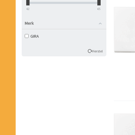
‎€
2
‎€
5
Merk
GIRA
Herstel