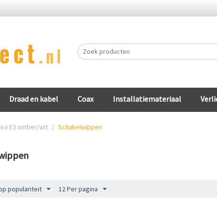
Draad en kabel
Coax
Installatiemateriaal
Verli
ira E3 omber/wit
/
Schakelwippen
wippen
op populariteit
12 Per pagina