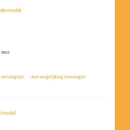
oude model
r 9010
verlanglijst
Aan vergelijking toevoegen
d model