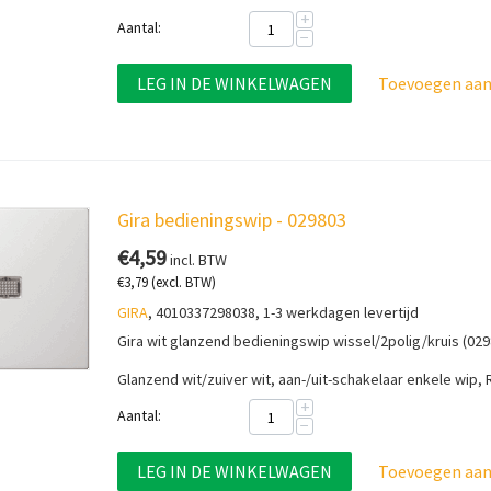
+
Aantal:
−
LEG IN DE WINKELWAGEN
Toevoegen aan 
Gira bedieningswip - 029803
€
4,59
incl. BTW
€
3,79
(excl. BTW)
GIRA
, 4010337298038, 1-3 werkdagen levertijd
Gira wit glanzend bedieningswip wissel/2polig/kruis (02
Glanzend wit/zuiver wit, aan-/uit-schakelaar enkele wip
+
Aantal:
−
LEG IN DE WINKELWAGEN
Toevoegen aan 