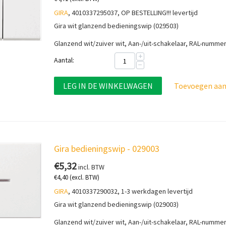
GIRA
, 4010337295037, OP BESTELLING!!! levertijd
Gira wit glanzend bedieningswip (029503)
Glanzend wit/zuiver wit,
Aan-/uit-schakelaar, RAL-numme
+
Aantal:
−
LEG IN DE WINKELWAGEN
Toevoegen aan 
Gira bedieningswip - 029003
€
5,32
incl. BTW
€
4,40
(excl. BTW)
GIRA
, 4010337290032, 1-3 werkdagen levertijd
Gira wit glanzend bedieningswip (029003)
Glanzend wit/zuiver wit, Aan-/uit-schakelaar, RAL-numme