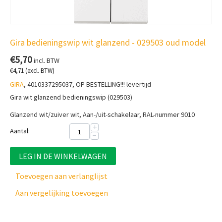
Gira bedieningswip wit glanzend - 029503 oud model
€
5,70
incl. BTW
€
4,71
(excl. BTW)
GIRA
, 4010337295037, OP BESTELLING!!! levertijd
Gira wit glanzend bedieningswip (029503)
Glanzend wit/zuiver wit,
Aan-/uit-schakelaar, RAL-nummer 9010
+
Aantal:
−
LEG IN DE WINKELWAGEN
Toevoegen aan verlanglijst
Aan vergelijking toevoegen