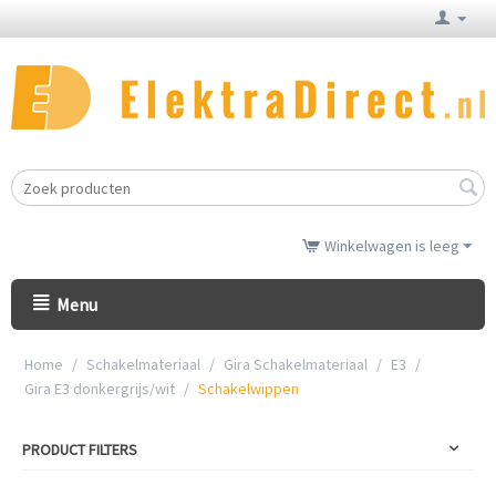
Winkelwagen is leeg
Menu
Home
/
Schakelmateriaal
/
Gira Schakelmateriaal
/
E3
/
Gira E3 donkergrijs/wit
/
Schakelwippen
PRODUCT FILTERS