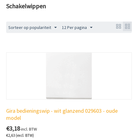
Schakelwippen
Sorteer op populariteit
12 Per pagina
Gira bedieningswip - wit glanzend 029603 - oude
model
€
3,18
incl. BTW
€
2,63
(excl. BTW)