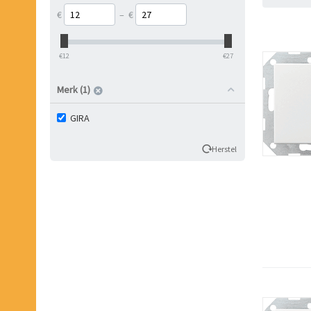
€
–
€
‎€
12
‎€
27
Merk (1)
GIRA
Herstel