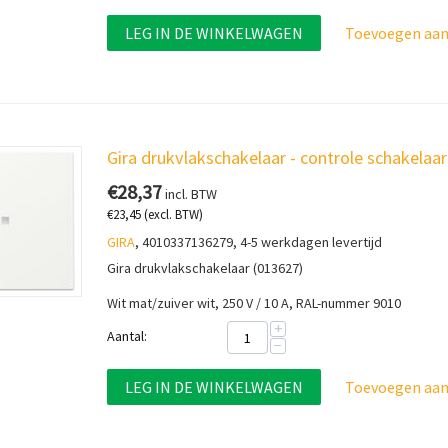
LEG IN DE WINKELWAGEN
Toevoegen aan 
Gira drukvlakschakelaar - controle schakela
€
28,37
incl. BTW
€
23,45
(excl. BTW)
GIRA
, 4010337136279, 4-5 werkdagen levertijd
Gira drukvlakschakelaar (013627)
Wit mat/zuiver wit, 250 V / 10 A, RAL-nummer 9010
+
Aantal:
−
LEG IN DE WINKELWAGEN
Toevoegen aan 