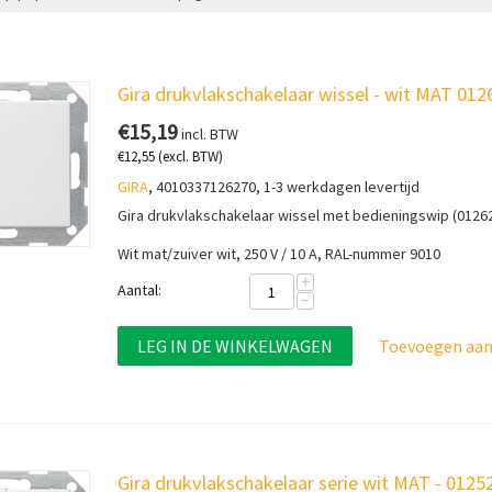
Gira drukvlakschakelaar wissel - wit MAT 012
€
15,19
incl. BTW
€
12,55
(excl. BTW)
GIRA
, 4010337126270, 1-3 werkdagen levertijd
Gira drukvlakschakelaar wissel met bedieningswip (0126
Wit mat/zuiver wit, 250 V / 10 A, RAL-nummer 9010
+
Aantal:
−
LEG IN DE WINKELWAGEN
Toevoegen aan 
Gira drukvlakschakelaar serie wit MAT - 0125