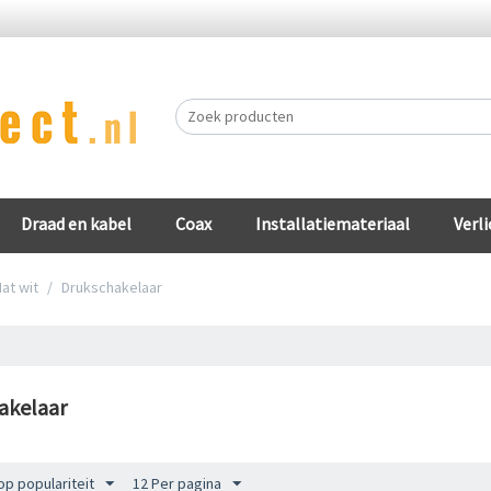
Draad en kabel
Coax
Installatiemateriaal
Verli
at wit
/
Drukschakelaar
akelaar
op populariteit
12 Per pagina