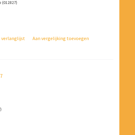
p (012827)
verlanglijst
Aan vergelijking toevoegen
27
)