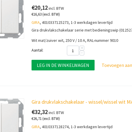
€
20,12
incl. BTW
€
16,63
(excl. BTW)
GIRA
, 4010337125273, 1-3 werkdagen levertijd
Gira drukvlakschakelaar serie met bedieningswip (01252
Wit mat/zuiver wit, 250 V / 10 A, RAL-nummer 9010
+
Aantal:
−
LEG IN DE WINKELWAGEN
Toevoegen aan 
Gira drukvlakschakelaar - wissel/wissel wit 
€
32,32
incl. BTW
€
26,71
(excl. BTW)
GIRA
, 4010337128274, 1-3 werkdagen levertijd