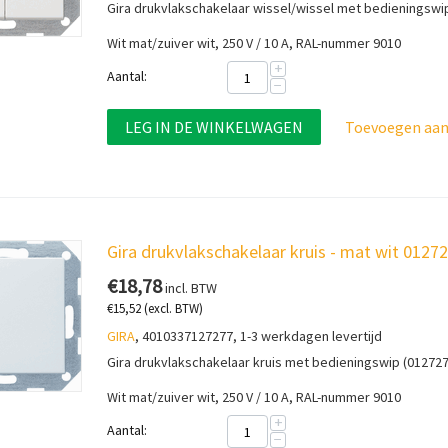
Gira drukvlakschakelaar wissel/wissel met bedieningswi
Wit mat/zuiver wit, 250 V / 10 A, RAL-nummer 9010
+
Aantal:
−
LEG IN DE WINKELWAGEN
Toevoegen aan 
Gira drukvlakschakelaar kruis - mat wit 0127
€
18,78
incl. BTW
€
15,52
(excl. BTW)
GIRA
, 4010337127277, 1-3 werkdagen levertijd
Gira drukvlakschakelaar kruis met bedieningswip (012727
Wit mat/zuiver wit, 250 V / 10 A, RAL-nummer 9010
+
Aantal:
−