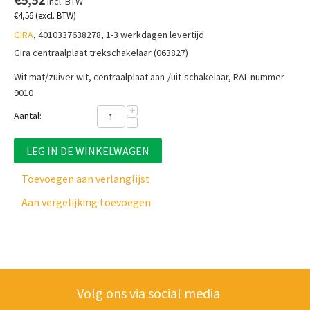
€
5,52
incl. BTW
€
4,56
(excl. BTW)
GIRA
, 4010337638278, 1-3 werkdagen levertijd
Gira centraalplaat trekschakelaar (063827)
Wit mat/zuiver wit, centraalplaat aan-/uit-schakelaar, RAL-nummer
9010
+
Aantal:
−
LEG IN DE WINKELWAGEN
Toevoegen aan verlanglijst
Aan vergelijking toevoegen
Volg ons via social media