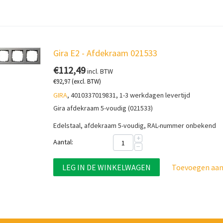
Gira E2 - Afdekraam 021533
€
112,49
incl. BTW
€
92,97
(excl. BTW)
GIRA
, 4010337019831, 1-3 werkdagen levertijd
Gira afdekraam 5-voudig (021533)
Edelstaal, afdekraam 5-voudig, RAL-nummer onbekend
+
Aantal:
−
LEG IN DE WINKELWAGEN
Toevoegen aan 