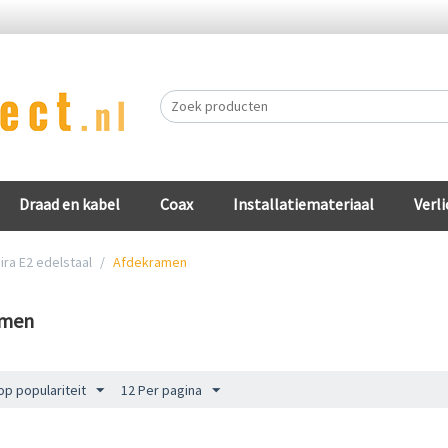
Draad en kabel
Coax
Installatiemateriaal
Verli
ira E2 edelstaal
/
Afdekramen
amen
op populariteit
12 Per pagina