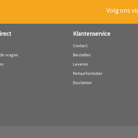
Volg ons vi
irect
Klantenservice
?
Contact
lde vragen
Bestellen
en
Leveren
Retourformulier
Disclaimer