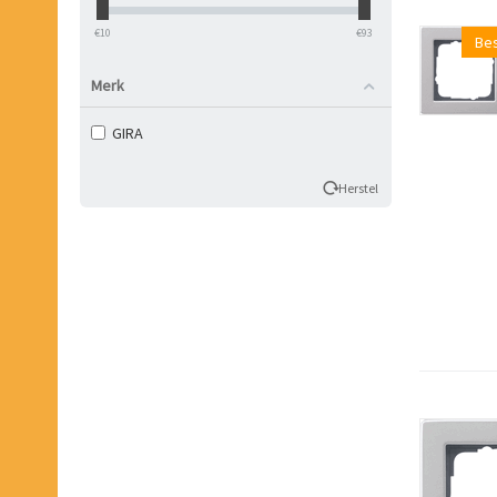
‎€
10
‎€
93
Be
Merk
GIRA
Herstel