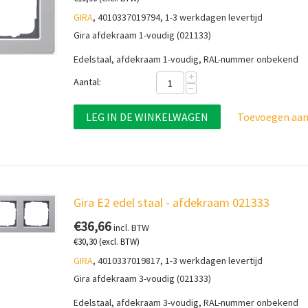
GIRA
, 4010337019794, 1-3 werkdagen levertijd
Gira afdekraam 1-voudig (021133)
Edelstaal, afdekraam 1-voudig, RAL-nummer onbekend
+
Aantal:
−
LEG IN DE WINKELWAGEN
Toevoegen aan 
Gira E2 edel staal - afdekraam 021333
€
36,66
incl. BTW
€
30,30
(excl. BTW)
GIRA
, 4010337019817, 1-3 werkdagen levertijd
Gira afdekraam 3-voudig (021333)
Edelstaal, afdekraam 3-voudig, RAL-nummer onbekend