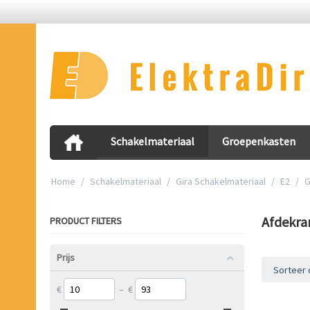
Schakelmateriaal
Groepenkasten
Home
/
Schakelmateriaal
/
Gira Schakelmateriaal
/
E2
/
G
Afdekr
PRODUCT FILTERS
Prijs
Sorteer 
€
–
€