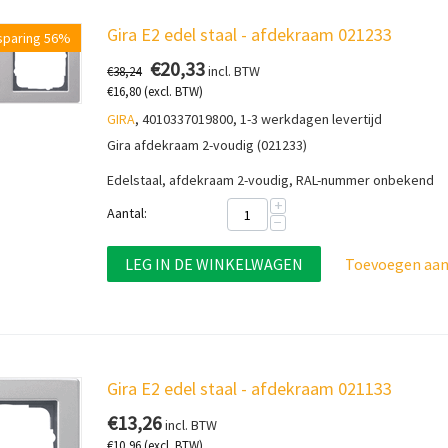
Gira E2 edel staal - afdekraam 021233
sparing 56%
€
20,33
incl. BTW
€
38,24
€
16,80
(excl. BTW)
GIRA
, 4010337019800, 1-3 werkdagen levertijd
Gira afdekraam 2-voudig (021233)
Edelstaal, afdekraam 2-voudig, RAL-nummer onbekend
+
Aantal:
−
LEG IN DE WINKELWAGEN
Toevoegen aan 
Gira E2 edel staal - afdekraam 021133
€
13,26
incl. BTW
€
10,96
(excl. BTW)