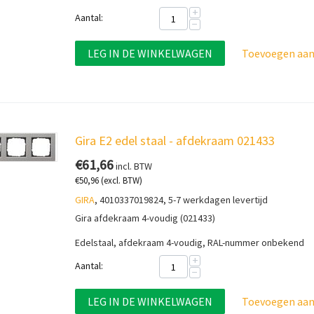
+
Aantal:
−
LEG IN DE WINKELWAGEN
Toevoegen aan 
Gira E2 edel staal - afdekraam 021433
€
61,66
incl. BTW
€
50,96
(excl. BTW)
GIRA
, 4010337019824, 5-7 werkdagen levertijd
Gira afdekraam 4-voudig (021433)
Edelstaal, afdekraam 4-voudig, RAL-nummer onbekend
+
Aantal:
−
LEG IN DE WINKELWAGEN
Toevoegen aan 