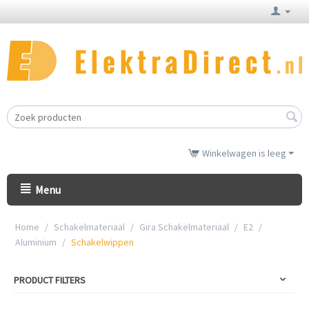
Winkelwagen is leeg
Menu
Home
/
Schakelmateriaal
/
Gira Schakelmateriaal
/
E2
/
Aluminium
/
Schakelwippen
PRODUCT FILTERS