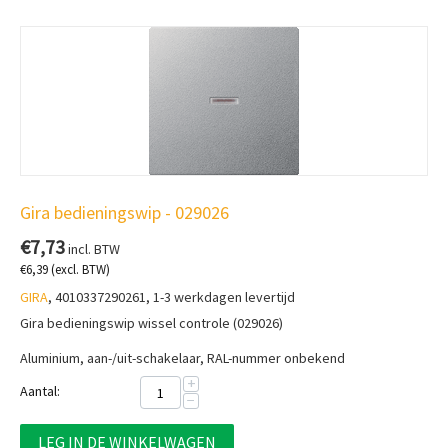
Gira bedieningswip - 029026
€
7,73
incl. BTW
€
6,39
(excl. BTW)
GIRA
, 4010337290261, 1-3 werkdagen levertijd
Gira bedieningswip wissel controle (029026)
Aluminium, aan-/uit-schakelaar, RAL-nummer onbekend
+
Aantal:
−
LEG IN DE WINKELWAGEN