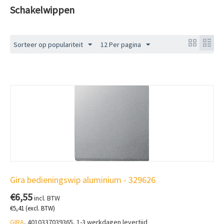
Schakelwippen
Sorteer op populariteit
12 Per pagina
Gira bedieningswip aluminium - 329626
€
6,55
incl. BTW
€
5,41
(excl. BTW)
GIRA
, 4010337039365, 1-3 werkdagen levertijd