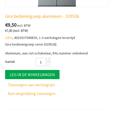
Gira bedieningswip aluminium - 329526
€
9,50
incl. BTW
€
7,85
(excl. BTW)
GIRA
, 4010337040835, 1-3 werkdagen levertijd
Gira bedieningswip serie (029526)
Aluminium, aan-/uit-schakelaar, RAL-nummer onbekend
+
Aantal:
−
LEG IN DE WINKELWAGEN
Toevoegen aan verlanglijst
Aan vergelijking toevoegen