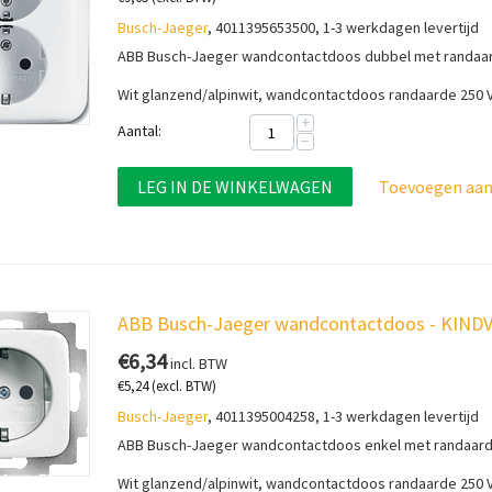
Busch-Jaeger
, 4011395653500, 1-3 werkdagen levertijd
ABB Busch-Jaeger wandcontactdoos dubbel met randaard
Wit glanzend/alpinwit, wandcontactdoos randaarde 250 
+
Aantal:
−
LEG IN DE WINKELWAGEN
Toevoegen aan 
ABB Busch-Jaeger wandcontactdoos - KINDV
€
6,34
incl. BTW
€
5,24
(excl. BTW)
Busch-Jaeger
, 4011395004258, 1-3 werkdagen levertijd
ABB Busch-Jaeger wandcontactdoos enkel met randaarde 
Wit glanzend/alpinwit, wandcontactdoos randaarde 250 