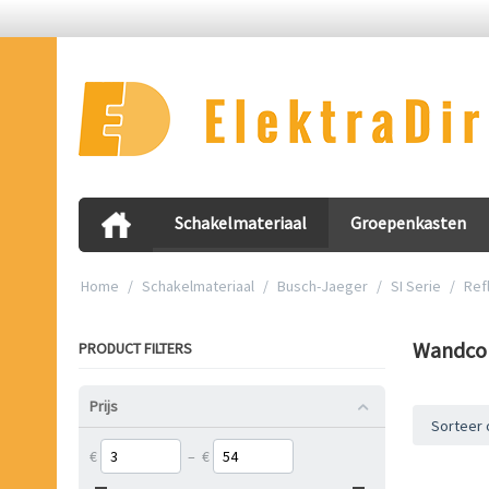
Schakelmateriaal
Groepenkasten
Home
/
Schakelmateriaal
/
Busch-Jaeger
/
SI Serie
/
Refl
Wandco
PRODUCT FILTERS
Prijs
Sorteer 
€
–
€