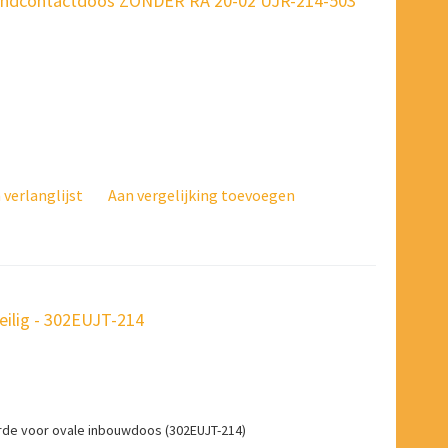
andcontactdoos ZONDER RA 20-02 UJR-214-503
verlanglijst
Aan vergelijking toevoegen
ilig - 302EUJT-214
de voor ovale inbouwdoos (302EUJT-214)