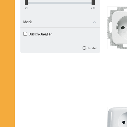
‎€
3
‎€
54
Merk
Busch-Jaeger
Herstel