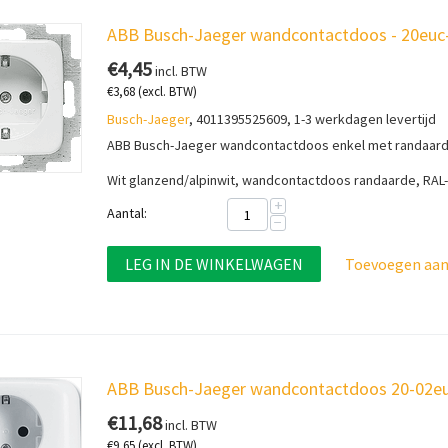
ABB Busch-Jaeger wandcontactdoos - 20euc
€
4,45
incl. BTW
€
3,68
(excl. BTW)
Busch-Jaeger
, 4011395525609, 1-3 werkdagen levertijd
ABB Busch-Jaeger wandcontactdoos enkel met randaard
Wit glanzend/alpinwit, w
andcontactdoos randaarde, RAL
+
Aantal:
−
LEG IN DE WINKELWAGEN
Toevoegen aan 
ABB Busch-Jaeger wandcontactdoos 20-02euj
€
11,68
incl. BTW
€
9,65
(excl. BTW)