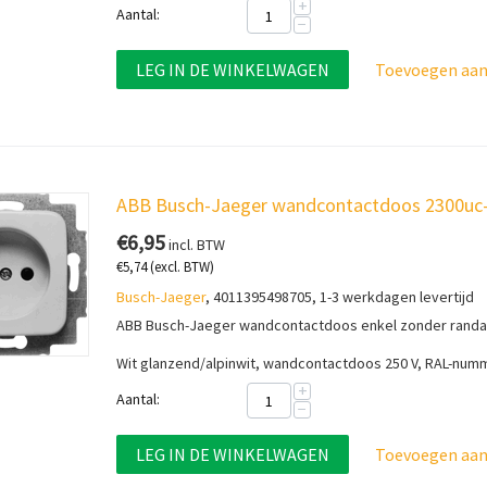
+
Aantal:
−
LEG IN DE WINKELWAGEN
Toevoegen aan 
ABB Busch-Jaeger wandcontactdoos 2300uc-
€
6,95
incl. BTW
€
5,74
(excl. BTW)
Busch-Jaeger
, 4011395498705, 1-3 werkdagen levertijd
ABB Busch-Jaeger wandcontactdoos enkel zonder randa
Wit glanzend/alpinwit, wandcontactdoos 250 V, RAL-num
+
Aantal:
−
LEG IN DE WINKELWAGEN
Toevoegen aan 