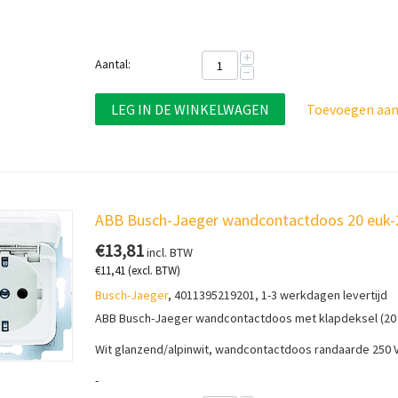
+
Aantal:
−
LEG IN DE WINKELWAGEN
Toevoegen aan 
ABB Busch-Jaeger wandcontactdoos 20 euk-2
€
13,81
incl. BTW
€
11,41
(excl. BTW)
Busch-Jaeger
, 4011395219201, 1-3 werkdagen levertijd
ABB Busch-Jaeger wandcontactdoos met klapdeksel (20 
Wit glanzend/alpinwit, wandcontactdoos randaarde 250 
-