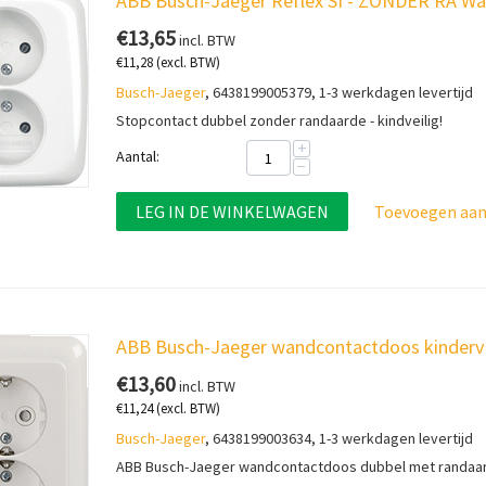
ABB Busch-Jaeger Reflex SI - ZONDER RA W
€
13,65
incl. BTW
€
11,28
(excl. BTW)
Busch-Jaeger
, 6438199005379, 1-3 werkdagen levertijd
Stopcontact dubbel zonder randaarde - kindveilig!
+
Aantal:
−
LEG IN DE WINKELWAGEN
Toevoegen aan 
ABB Busch-Jaeger wandcontactdoos kinderve
€
13,60
incl. BTW
€
11,24
(excl. BTW)
Busch-Jaeger
, 6438199003634, 1-3 werkdagen levertijd
ABB Busch-Jaeger wandcontactdoos dubbel met randaar