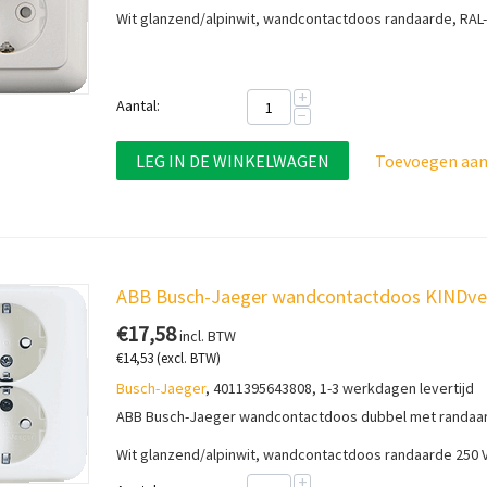
Wit glanzend/alpinwit, wandcontactdoos randaarde, RA
+
Aantal:
−
LEG IN DE WINKELWAGEN
Toevoegen aan 
ABB Busch-Jaeger wandcontactdoos KINDveil
€
17,58
incl. BTW
€
14,53
(excl. BTW)
Busch-Jaeger
, 4011395643808, 1-3 werkdagen levertijd
ABB Busch-Jaeger wandcontactdoos dubbel met randaard
Wit glanzend/alpinwit, wandcontactdoos randaarde 250 
+