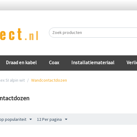
Draad en kabel
Coax
Installatiemateriaal
Verli
ex SI alpin wit
/
Wandcontactdozen
ntactdozen
op populariteit
12 Per pagina