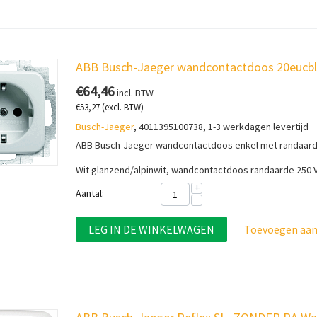
ABB Busch-Jaeger wandcontactdoos 20eucbli
€
64,46
incl. BTW
€
53,27
(excl. BTW)
Busch-Jaeger
, 4011395100738, 1-3 werkdagen levertijd
ABB Busch-Jaeger wandcontactdoos enkel met randaarde
Wit glanzend/alpinwit, wandcontactdoos r
andaarde 250 
+
Aantal:
−
LEG IN DE WINKELWAGEN
Toevoegen aan 