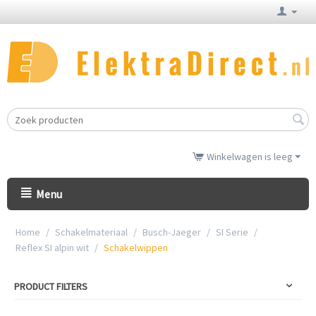
Winkelwagen is leeg
Menu
Home
/
Schakelmateriaal
/
Busch-Jaeger
/
SI Serie
/
Reflex SI alpin wit
/
Schakelwippen
PRODUCT FILTERS