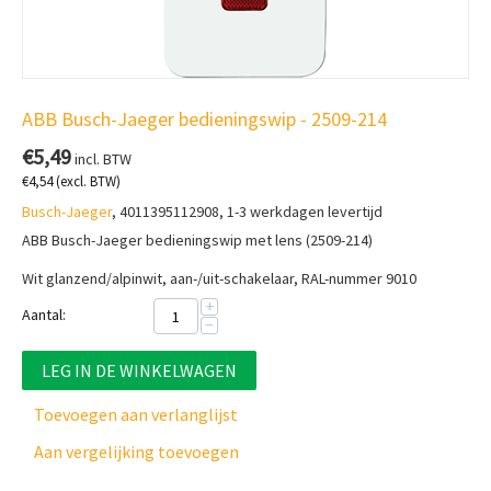
ABB Busch-Jaeger bedieningswip - 2509-214
€
5,49
incl. BTW
€
4,54
(excl. BTW)
Busch-Jaeger
, 4011395112908, 1-3 werkdagen levertijd
ABB Busch-Jaeger bedieningswip met lens (2509-214)
Wit glanzend/alpinwit, aan-/uit-schakelaar, RAL-nummer 9010
+
Aantal:
−
LEG IN DE WINKELWAGEN
Toevoegen aan verlanglijst
Aan vergelijking toevoegen