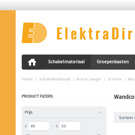
Schakelmateriaal
Groepenkasten
Home
/
Schakelmateriaal
/
Busch-Jaeger
/
SI Serie
/
Bus
Wandco
PRODUCT FILTERS
Prijs
Sorteer 
€
–
€