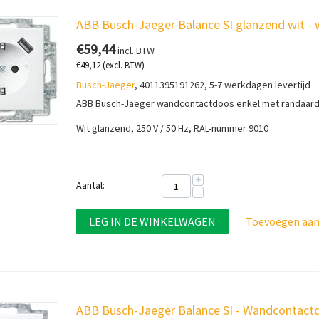
ABB Busch-Jaeger Balance SI glanzend wit 
€
59,44
incl. BTW
€
49,12
(excl. BTW)
Busch-Jaeger
, 4011395191262, 5-7 werkdagen levertijd
ABB Busch-Jaeger wandcontactdoos enkel met randaard
Wit glanzend, 250 V / 50 Hz, RAL-nummer 9010
+
Aantal:
−
LEG IN DE WINKELWAGEN
Toevoegen aan 
ABB Busch-Jaeger Balance SI - Wandcontac