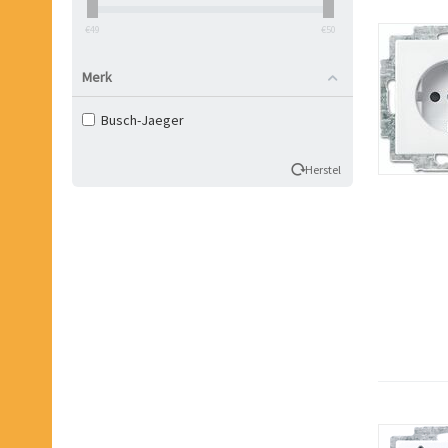
‎€
49
‎€
50
Merk
Busch-Jaeger
Herstel