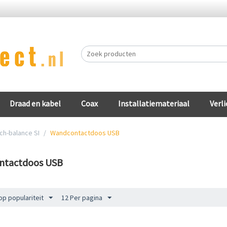
Draad en kabel
Coax
Installatiemateriaal
Verli
ch-balance SI
/
Wandcontactdoos USB
ntactdoos USB
op populariteit
12 Per pagina