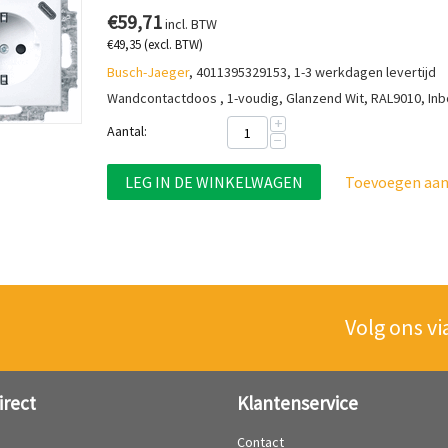
€
59,71
incl. BTW
€
49,35
(excl. BTW)
Busch-Jaeger
, 4011395329153, 1-3 werkdagen levertijd
Wandcontactdoos , 1-voudig, Glanzend Wit, RAL9010, Inb
+
Aantal:
−
LEG IN DE WINKELWAGEN
Toevoegen aan 
Volg ons vi
irect
Klantenservice
?
Contact