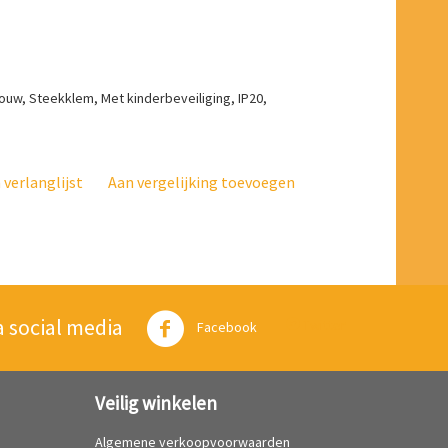
ouw, Steekklem, Met kinderbeveiliging, IP20,
verlanglijst
Aan vergelijking toevoegen
a social media
Twitter
Facebook
Veilig winkelen
Algemene verkoopvoorwaarden