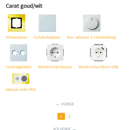
Carat goud/wit
Afdekramen
Schakelwippen
Dim-Jaloezie-3 standenknop
Centraalplaten
Wandcontactdozen
Wandcontactdoos USB
Inbouw radio RDS
VORIGE
1
2
VOLGENDE