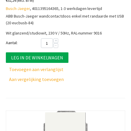
€
52,24
(excl. BTW)
Busch-Jaeger
, 4011395164365, 1-3 werkdagen levertijd
ABB Busch-Jaeger wandcontactdoos enkel met randaarde met USB
(20 eucbusb-84)
Wit glanzend/studiowit, 230 V / 50Hz
, RAL-nummer 9016
+
Aantal:
−
LEG IN DE WINKELWAGEN
Toevoegen aan verlanglijst
Aan vergelijking toevoegen