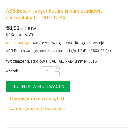
ABB Busch-Jaeger Future lineare studiowit
centraalplaat - 1803-02-84
€
8,92
incl. BTW
€
7,37
(excl. BTW)
Busch-Jaeger
, 4011395996713, 1-3 werkdagen levertijd
ABB Busch-Jaeger centraalplaat data/ptt 2xRJ (1803-02-84)
Wit glanzend/studiowit,
UAE/IAE, RAL-nummer 9016
+
Aantal:
−
LEG IN DE WINKELWAGEN
Toevoegen aan verlanglijst
Aan vergelijking toevoegen