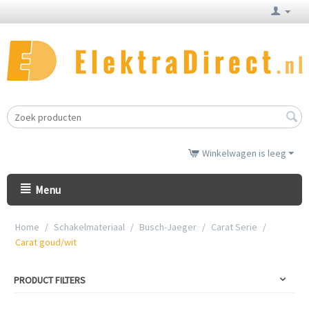
Winkelwagen is leeg
Menu
Home
/
Schakelmateriaal
/
Busch-Jaeger
/
Carat Serie
/
Carat goud/wit
PRODUCT FILTERS