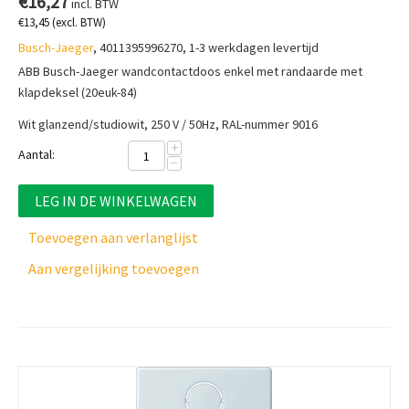
€
16,27
incl. BTW
€
13,45
(excl. BTW)
Busch-Jaeger
, 4011395996270, 1-3 werkdagen levertijd
ABB Busch-Jaeger wandcontactdoos enkel met randaarde met
klapdeksel (20euk-84)
Wit glanzend/studiowit, 250 V / 50Hz, RAL-nummer 9016
+
Aantal:
−
LEG IN DE WINKELWAGEN
Toevoegen aan verlanglijst
Aan vergelijking toevoegen