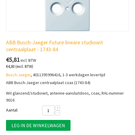
ABB Busch-Jaeger Future lineare studiowit
centraalplaat - 1743-84
€
5,81
incl. BTW
€
4,80
(excl. BTW)
Busch-Jaeger
, 4011395996416, 1-3 werkdagen levertijd
ABB Busch-Jaeger centraalplaat coax (1743-84)
Wit glanzend/studiowit, a
ntenne-aansluitdoos, coax, RAL-nummer
9016
+
Aantal:
−
LEG IN DE WINKELWAGEN