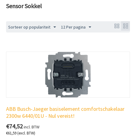
Sensor Sokkel
Sorteer op populariteit
12 Per pagina
ABB Busch-Jaeger basiselement comfortschakelaar
2300w 6440/01U - Nul vereist!
€
74,52
incl. BTW
€
61,59
(excl. BTW)