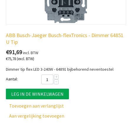
ABB Busch-Jaeger Busch-flexTronics - Dimmer 64851
U Tip
€
91,69
incl. BTW
€
75,78
(excl. BTW)
Dimmer tip flex LED 3-240W - 64891 bijbehorend neventoestel
+
Aantal:
−
LEG IN DE WINKELWAGEN
Toevoegen aan verlanglijst
Aan vergelijking toevoegen