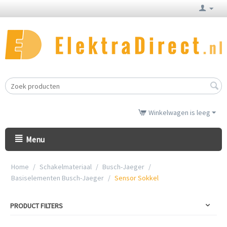
Winkelwagen is leeg
Menu
Home
/
Schakelmateriaal
/
Busch-Jaeger
/
Basiselementen Busch-Jaeger
/
Sensor Sokkel
PRODUCT FILTERS