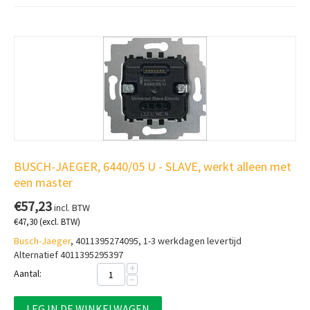
BUSCH-JAEGER, 6440/05 U - SLAVE, werkt alleen met
een master
€
57,23
incl. BTW
€
47,30
(excl. BTW)
Busch-Jaeger
, 4011395274095, 1-3 werkdagen levertijd
Alternatief 4011395295397
+
Aantal:
−
LEG IN DE WINKELWAGEN