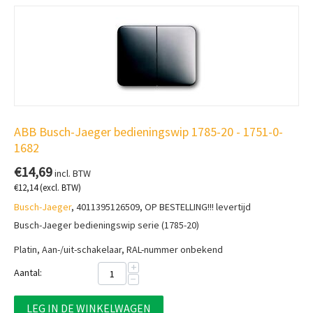
ABB Busch-Jaeger bedieningswip 1785-20 - 1751-0-
1682
€
14,69
incl. BTW
€
12,14
(excl. BTW)
Busch-Jaeger
, 4011395126509, OP BESTELLING!!! levertijd
Busch-Jaeger bedieningswip serie (1785-20)
Platin, Aan-/uit-schakelaar, RAL-nummer onbekend
+
Aantal:
−
LEG IN DE WINKELWAGEN