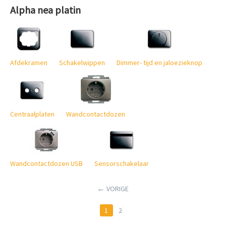
Alpha nea platin
Afdekramen
Schakelwippen
Dimmer- tijd en jaloezieknop
Centraalplaten
Wandcontactdozen
Wandcontactdozen USB
Sensorschakelaar
VORIGE
1
2