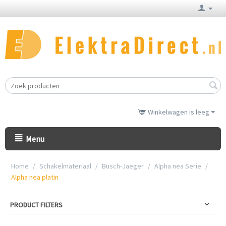
Winkelwagen is leeg
Menu
Home
/
Schakelmateriaal
/
Busch-Jaeger
/
Alpha nea Serie
/
Alpha nea platin
PRODUCT FILTERS