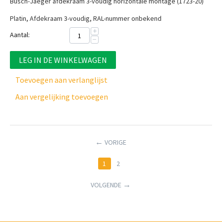
Busch-Jaeger afdekraam 3-voudig horizontale montage (1723-20)
Platin, Afdekraam 3-voudig, RAL-nummer onbekend
+
Aantal:
−
LEG IN DE WINKELWAGEN
Toevoegen aan verlanglijst
Aan vergelijking toevoegen
VORIGE
1
2
VOLGENDE