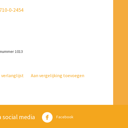
1710-0-2454
L-nummer 1013
verlanglijst
Aan vergelijking toevoegen
a social media
Twitter
Facebook