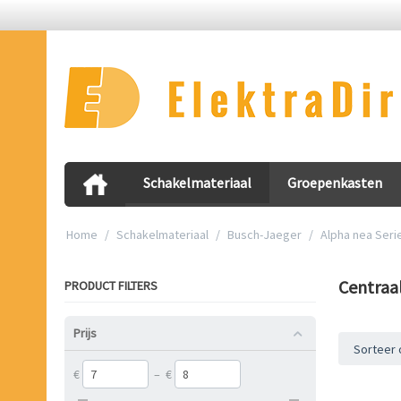
Schakelmateriaal
Groepenkasten
Home
/
Schakelmateriaal
/
Busch-Jaeger
/
Alpha nea Seri
Centraa
PRODUCT FILTERS
Prijs
Sorteer 
€
–
€