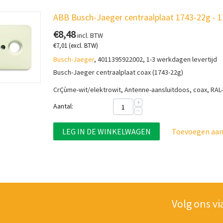
ABB Busch-Jaeger centraalplaat 1743-22g - 
€
8,48
incl. BTW
€
7,01
(excl. BTW)
Busch-Jaeger
, 4011395922002, 1-3 werkdagen levertijd
Busch-Jaeger centraalplaat coax (1743-22g)
CrÇùme-wit/elektrowit, Antenne-aansluitdoos, coax, RA
+
Aantal:
−
LEG IN DE WINKELWAGEN
Toevoegen aan 
Volg ons vi