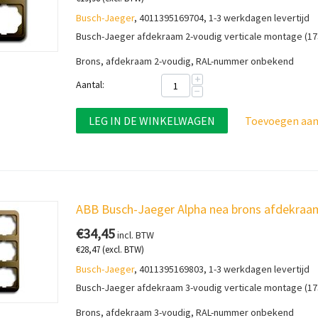
Busch-Jaeger
, 4011395169704, 1-3 werkdagen levertijd
Busch-Jaeger afdekraam 2-voudig verticale montage (17
Brons, afdekraam 2-voudig, RAL-nummer onbekend
+
Aantal:
−
LEG IN DE WINKELWAGEN
Toevoegen aan 
ABB Busch-Jaeger Alpha nea brons afdekraam
€
34,45
incl. BTW
€
28,47
(excl. BTW)
Busch-Jaeger
, 4011395169803, 1-3 werkdagen levertijd
Busch-Jaeger afdekraam 3-voudig verticale montage (17
Brons, afdekraam 3-voudig, RAL-nummer onbekend