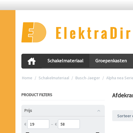
Schakelmateriaal
Groepenkasten
Home
/
Schakelmateriaal
/
Busch-Jaeger
/
Alpha nea Seri
Afdekr
PRODUCT FILTERS
Prijs
Sorteer 
€
–
€