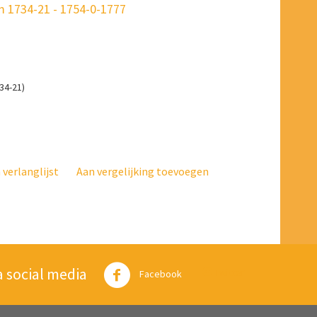
 1734-21 - 1754-0-1777
34-21)
verlanglijst
Aan vergelijking toevoegen
a social media
Twitter
Facebook