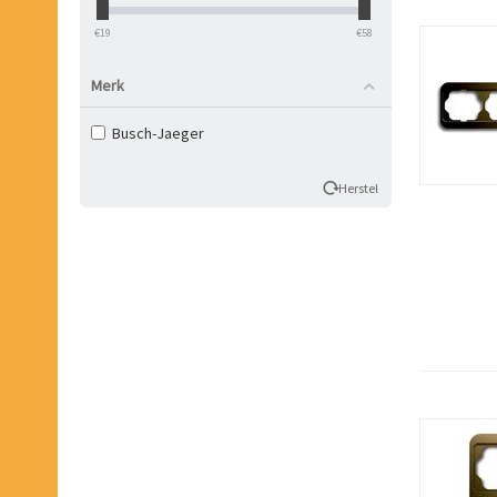
‎€
19
‎€
58
Merk
Busch-Jaeger
Herstel