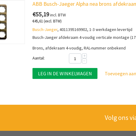
ABB Busch-Jaeger Alpha nea brons afdekraam
€
55,19
incl. BTW
€
45,61
(excl. BTW)
Busch-Jaeger
, 4011395169902, 1-3 werkdagen levertijd
Busch-Jaeger afdekraam 4-voudig verticale montage (17
Brons, afdekraam 4-voudig, RAL-nummer onbekend
+
Aantal:
−
LEG IN DE WINKELWAGEN
Toevoegen aan 
Volg ons vi