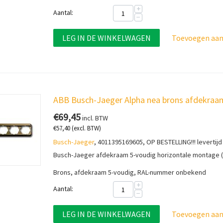
+
Aantal:
−
LEG IN DE WINKELWAGEN
Toevoegen aan 
ABB Busch-Jaeger Alpha nea brons afdekraam
€
69,45
incl. BTW
€
57,40
(excl. BTW)
Busch-Jaeger
, 4011395169605, OP BESTELLING!!! levertijd
Busch-Jaeger afdekraam 5-voudig horizontale montage (
Brons, afdekraam 5-voudig, RAL-nummer onbekend
+
Aantal:
−
LEG IN DE WINKELWAGEN
Toevoegen aan 