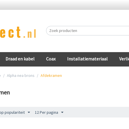
Draad en kabel
Coax
Installatiemateriaal
Verli
e
/
Alpha nea brons
/
Afdekramen
amen
op populariteit
12 Per pagina