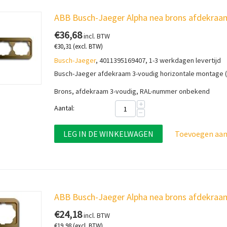
ABB Busch-Jaeger Alpha nea brons afdekraam
€
36,68
incl. BTW
€
30,31
(excl. BTW)
Busch-Jaeger
, 4011395169407, 1-3 werkdagen levertijd
Busch-Jaeger afdekraam 3-voudig horizontale montage (
Brons, afdekraam 3-voudig, RAL-nummer onbekend
+
Aantal:
−
LEG IN DE WINKELWAGEN
Toevoegen aan 
ABB Busch-Jaeger Alpha nea brons afdekraam
€
24,18
incl. BTW
€
19,98
(excl. BTW)