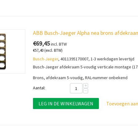
ABB Busch-Jaeger Alpha nea brons afdekraam
€
69,45
incl. BTW
€
57,40
(excl. BTW)
Busch-Jaeger
, 4011395170007, 1-3 werkdagen levertijd
Busch-Jaeger afdekraam 5-voudig verticale montage (17
Brons, afdekraam 5-voudig, RAL-nummer onbekend
+
Aantal:
−
LEG IN DE WINKELWAGEN
Toevoegen aan 