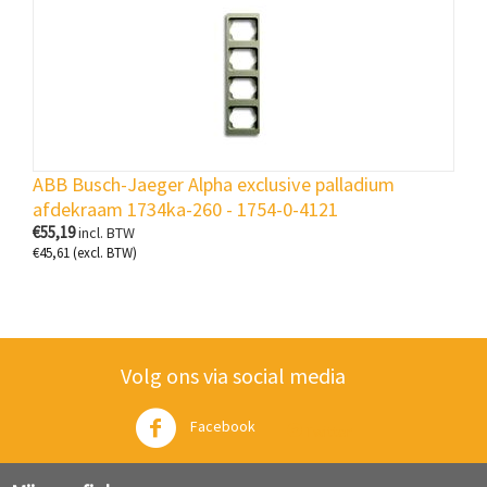
ABB Busch-Jaeger Alpha exclusive palladium
afdekraam 1734ka-260 - 1754-0-4121
€
55,19
incl. BTW
€
45,61
(excl. BTW)
Volg ons via social media
Facebook
Twitter