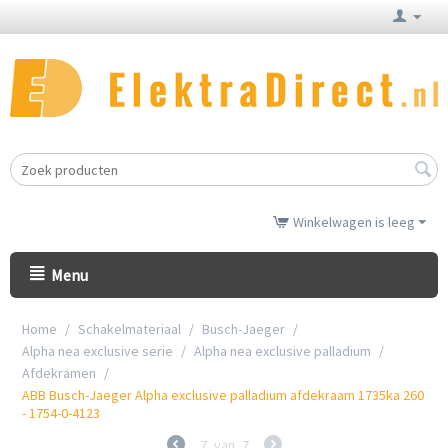
Winkelwagen is leeg
Menu
Home
/
Schakelmateriaal
/
Busch-Jaeger
/
Alpha nea exclusive serie
/
Alpha nea exclusive palladium
/
Afdekramen
/
ABB Busch-Jaeger Alpha exclusive palladium afdekraam 1735ka 260
- 1754-0-4123
7
van
7