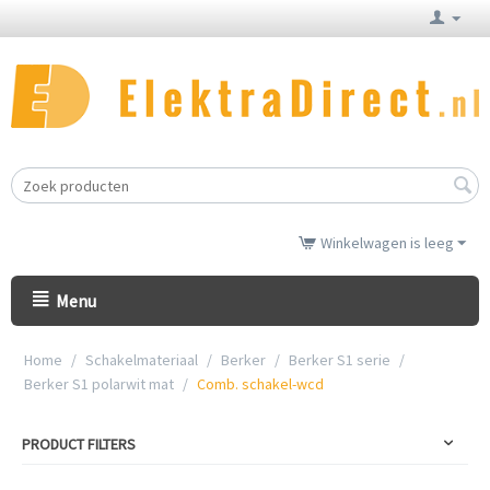
Winkelwagen is leeg
Menu
Home
/
Schakelmateriaal
/
Berker
/
Berker S1 serie
/
Berker S1 polarwit mat
/
Comb. schakel-wcd
PRODUCT FILTERS