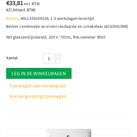
€
33,81
incl. BTW
€
27,94
(excl. BTW)
Berker
, 4011334250326, 1-3 werkdagen levertijd
Berker combinatie wcd met randaarde en schakelaar (6143561949)
Wit glanzend/polarwit, 250 V / 50 Hz, RAL-nummer 9010
+
Aantal:
−
LEG IN DE WINKELWAGEN
Toevoegen aan verlanglijst
Aan vergelijking toevoegen