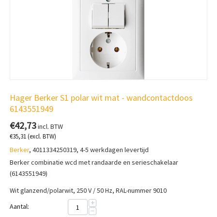
Hager Berker S1 polar wit mat - wandcontactdoos
6143551949
€
42,73
incl. BTW
€
35,31
(excl. BTW)
Berker
, 4011334250319, 4-5 werkdagen levertijd
Berker combinatie wcd met randaarde en serieschakelaar
(6143551949)
Wit glanzend/polarwit, 250 V / 50 Hz, RAL-nummer 9010
+
Aantal:
−