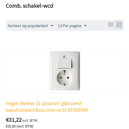
Comb. schakel-wcd
Sorteer op populariteit
12 Per pagina
Hager Berker S1 polarwit glanzend -
wandcontactdoos met ra 6143568949
€
31,22
incl. BTW
€
25,80
(excl. BTW)