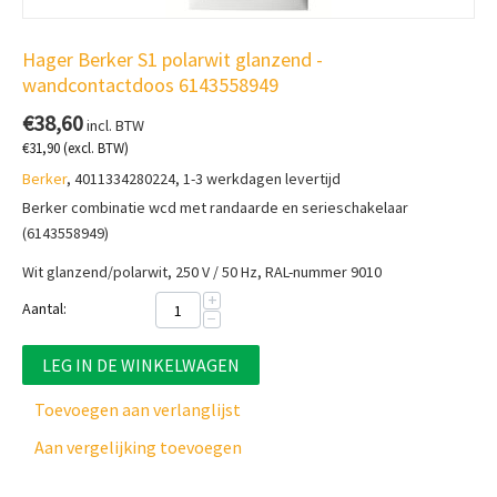
Hager Berker S1 polarwit glanzend -
wandcontactdoos 6143558949
€
38,60
incl. BTW
€
31,90
(excl. BTW)
Berker
, 4011334280224, 1-3 werkdagen levertijd
Berker combinatie wcd met randaarde en serieschakelaar
(6143558949)
Wit glanzend/polarwit, 250 V / 50 Hz, RAL-nummer 9010
+
Aantal:
−
LEG IN DE WINKELWAGEN
Toevoegen aan verlanglijst
Aan vergelijking toevoegen