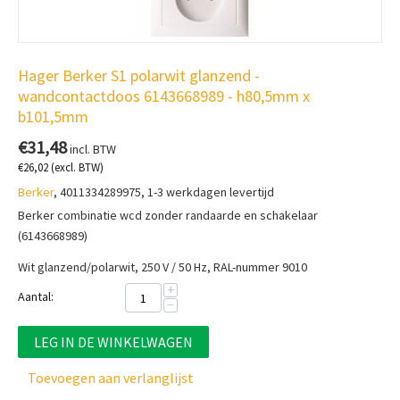
Hager Berker S1 polarwit glanzend -
wandcontactdoos 6143668989 - h80,5mm x
b101,5mm
€
31,48
incl. BTW
€
26,02
(excl. BTW)
Berker
, 4011334289975, 1-3 werkdagen levertijd
Berker combinatie wcd zonder randaarde en schakelaar
(6143668989)
Wit glanzend/polarwit, 250 V / 50 Hz, RAL-nummer 9010
+
Aantal:
−
LEG IN DE WINKELWAGEN
Toevoegen aan verlanglijst