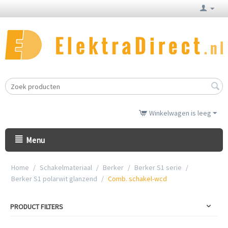
Winkelwagen is leeg
Menu
Home
/
Schakelmateriaal
/
Berker
/
Berker S1 serie
/
Berker S1 polarwit glanzend
/
Comb. schakel-wcd
PRODUCT FILTERS