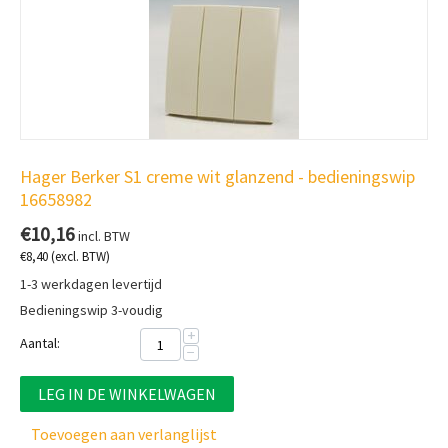
Hager Berker S1 creme wit glanzend - bedieningswip
16658982
€
10,16
incl. BTW
€
8,40
(excl. BTW)
1-3 werkdagen levertijd
Bedieningswip 3-voudig
+
Aantal:
−
LEG IN DE WINKELWAGEN
Toevoegen aan verlanglijst