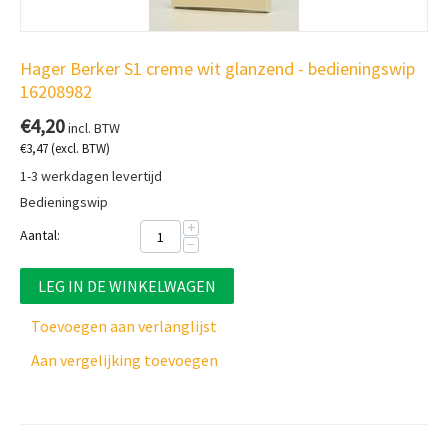
Hager Berker S1 creme wit glanzend - bedieningswip
16208982
€
4,20
incl. BTW
€
3,47
(excl. BTW)
1-3 werkdagen levertijd
Bedieningswip
+
Aantal:
−
LEG IN DE WINKELWAGEN
Toevoegen aan verlanglijst
Aan vergelijking toevoegen