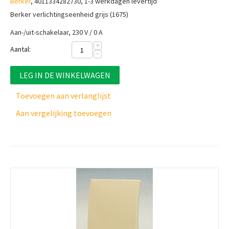
Berker
, 4011334282730, 1-3 werkdagen levertijd
Berker verlichtingseenheid grijs (1675)
Aan-/uit-schakelaar, 230 V / 0 A
+
Aantal:
−
LEG IN DE WINKELWAGEN
Toevoegen aan verlanglijst
Aan vergelijking toevoegen