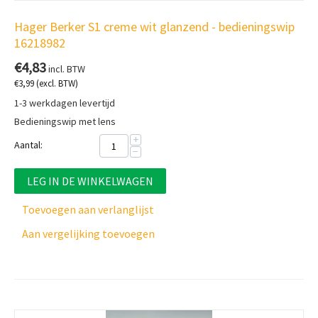
Hager Berker S1 creme wit glanzend - bedieningswip
16218982
€
4,83
incl. BTW
€
3,99
(excl. BTW)
1-3 werkdagen levertijd
Bedieningswip met lens
+
Aantal:
−
LEG IN DE WINKELWAGEN
Toevoegen aan verlanglijst
Aan vergelijking toevoegen