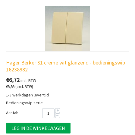
Hager Berker S1 creme wit glanzend - bedieningswip
16238982
€
6,72
incl. BTW
€
5,55
(excl. BTW)
1-3 werkdagen levertijd
Bedieningswip serie
+
Aantal:
−
LEG IN DE WINKELWAGEN