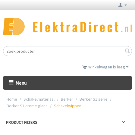
Winkelwagen is leeg
Menu
Home
/
Schakelmateriaal
/
Berker
/
Berker S1 serie
/
Berker S1 creme glans
/
Schakelwippen
PRODUCT FILTERS