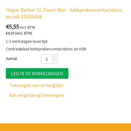
Hager Berker S1 Zwart Mat - luidsprekercontactdoos
en usb 10331606
€
5,55
incl. BTW
€
4,59
(excl. BTW)
1-3 werkdagen levertijd
Centraalplaat luidsprekercontactdoos en USB
+
Aantal:
−
LEG IN DE WINKELWAGEN
Toevoegen aan verlanglijst
Aan vergelijking toevoegen