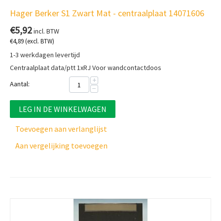
Hager Berker S1 Zwart Mat - centraalplaat 14071606
€
5,92
incl. BTW
€
4,89
(excl. BTW)
1-3 werkdagen levertijd
Centraalplaat data/ptt 1xRJ Voor wandcontactdoos
+
Aantal:
−
LEG IN DE WINKELWAGEN
Toevoegen aan verlanglijst
Aan vergelijking toevoegen