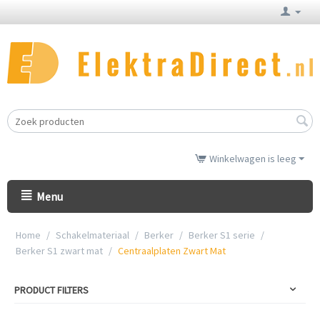
Winkelwagen is leeg
Menu
Home
/
Schakelmateriaal
/
Berker
/
Berker S1 serie
/
Berker S1 zwart mat
/
Centraalplaten Zwart Mat
PRODUCT FILTERS