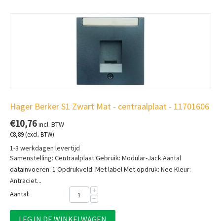
Hager Berker S1 Zwart Mat - centraalplaat - 11701606
€
10,76
incl. BTW
€
8,89
(excl. BTW)
1-3 werkdagen levertijd
Samenstelling: Centraalplaat Gebruik: Modular-Jack Aantal
datainvoeren: 1 Opdrukveld: Met label Met opdruk: Nee Kleur:
Antraciet...
+
Aantal:
−
LEG IN DE WINKELWAGEN