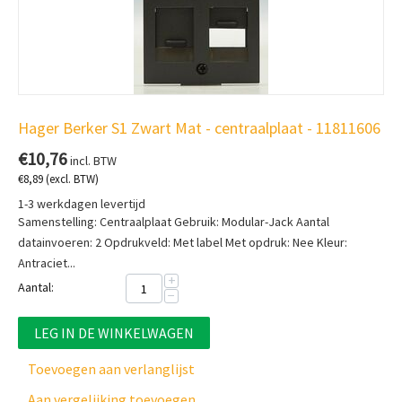
Hager Berker S1 Zwart Mat - centraalplaat - 11811606
€
10,76
incl. BTW
€
8,89
(excl. BTW)
1-3 werkdagen levertijd
Samenstelling: Centraalplaat Gebruik: Modular-Jack Aantal
datainvoeren: 2 Opdrukveld: Met label Met opdruk: Nee Kleur:
Antraciet...
+
Aantal:
−
LEG IN DE WINKELWAGEN
Toevoegen aan verlanglijst
Aan vergelijking toevoegen