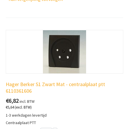
Hager Berker S1 Zwart Mat - centraalplaat ptt
6110361606
€
6,82
incl. BTW
€
5,64
(excl. BTW)
1-3 werkdagen levertijd
Centraalplaat PTT