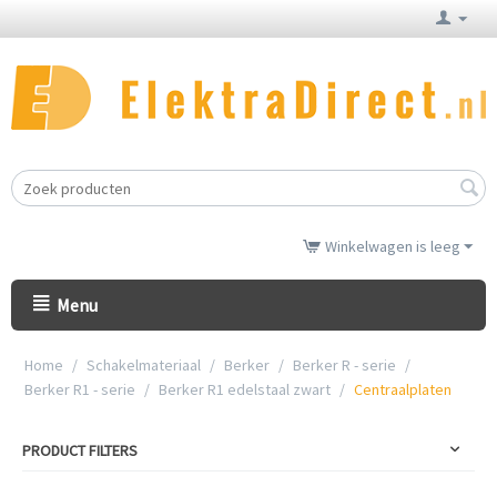
Winkelwagen is leeg
Menu
Home
/
Schakelmateriaal
/
Berker
/
Berker R - serie
/
Berker R1 - serie
/
Berker R1 edelstaal zwart
/
Centraalplaten
PRODUCT FILTERS