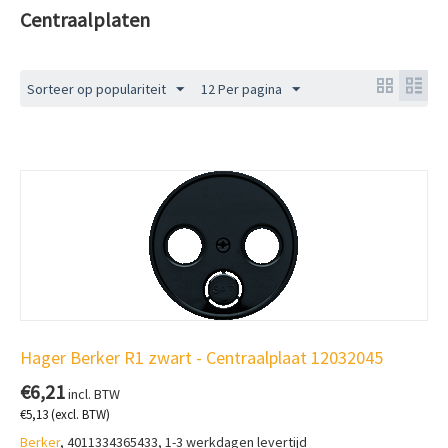
Centraalplaten
Sorteer op populariteit
12 Per pagina
Hager Berker R1 zwart - Centraalplaat 12032045
€
6,21
incl. BTW
€
5,13
(excl. BTW)
Berker
, 4011334365433, 1-3 werkdagen levertijd