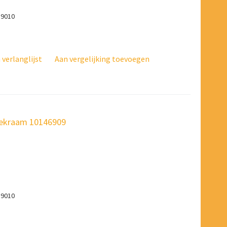
 9010
verlanglijst
Aan vergelijking toevoegen
fdekraam 10146909
 9010