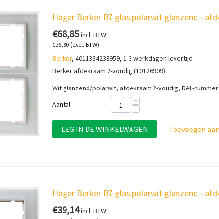
Hager Berker B7 glas polarwit glanzend - a
€
68,85
incl. BTW
€
56,90
(excl. BTW)
Berker
, 4011334238959, 1-3 werkdagen levertijd
Berker afdekraam 2-voudig (10126909)
Wit glanzend/polarwit, afdekraam 2-voudig, RAL-nummer
+
Aantal:
−
LEG IN DE WINKELWAGEN
Toevoegen aan 
Hager Berker B7 glas polarwit glanzend - a
€
39,14
incl. BTW