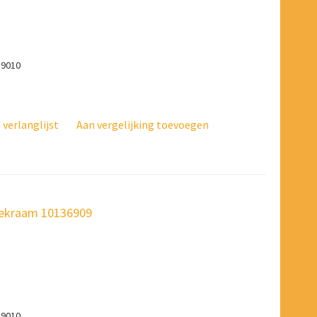
 9010
verlanglijst
Aan vergelijking toevoegen
fdekraam 10136909
 9010