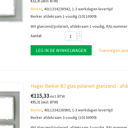
€
32,35
(excl. BTW)
Berker
, 4011334238942, 1-3 werkdagen levertijd
Berker afdekraam 1-voudig (10116909)
Wit glanzend/polarwit, afdekraam 1-voudig, RAL-nummer
+
Aantal:
−
LEG IN DE WINKELWAGEN
Toevoegen aan 
Hager Berker B7 glas polarwit glanzend - a
€
115,33
incl. BTW
€
95,31
(excl. BTW)
Berker
, 4011334238980, 1-3 werkdagen levertijd
Berker afdekraam 3-voudig (10136909)
Wit glanzend/polarwit, afdekraam 3-voudig, RAL-nummer