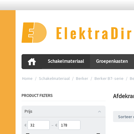
Schakelmateriaal
Groepenkasten
Home
/
Schakelmateriaal
/
Berker
/
Berker B7- serie
/
Be
Afdekra
PRODUCT FILTERS
Prijs
Sorteer 
€
–
€