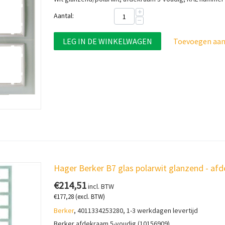
+
Aantal:
−
LEG IN DE WINKELWAGEN
Toevoegen aan 
Hager Berker B7 glas polarwit glanzend - a
€
214,51
incl. BTW
€
177,28
(excl. BTW)
Berker
, 4011334253280, 1-3 werkdagen levertijd
Berker afdekraam 5-voudig (10156909)