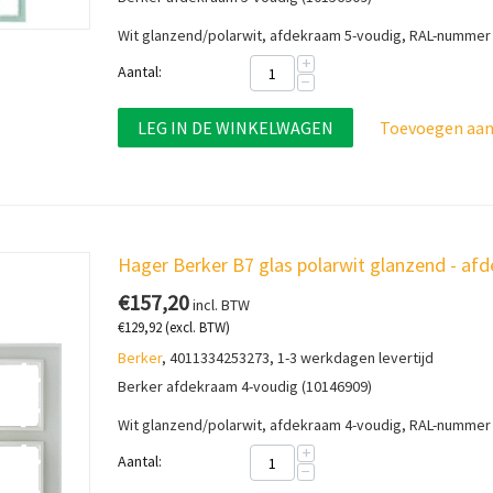
Wit glanzend/polarwit, afdekraam 5-voudig, RAL-nummer
+
Aantal:
−
LEG IN DE WINKELWAGEN
Toevoegen aan 
Hager Berker B7 glas polarwit glanzend - a
€
157,20
incl. BTW
€
129,92
(excl. BTW)
Berker
, 4011334253273, 1-3 werkdagen levertijd
Berker afdekraam 4-voudig (10146909)
Wit glanzend/polarwit, afdekraam 4-voudig, RAL-nummer
+
Aantal:
−