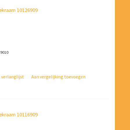
fdekraam 10126909
 9010
verlanglijst
Aan vergelijking toevoegen
fdekraam 10116909