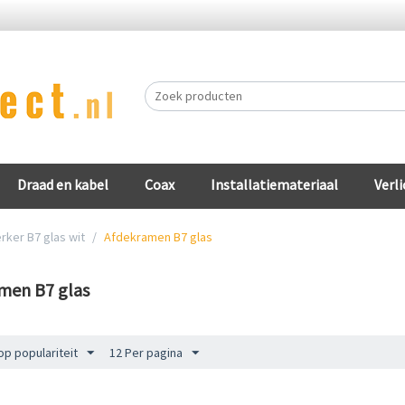
Draad en kabel
Coax
Installatiemateriaal
Verli
rker B7 glas wit
/
Afdekramen B7 glas
men B7 glas
op populariteit
12 Per pagina