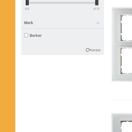
‎€
32
‎€
178
Merk
Berker
Herstel