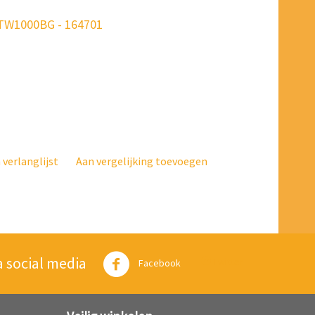
 WTW1000BG - 164701
verlanglijst
Aan vergelijking toevoegen
a social media
Twitter
Facebook