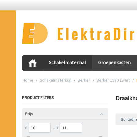
Schakelmateriaal
Groepenkasten
Home
/
Schakelmateriaal
/
Berker
/
Berker 1930 zwart
/
Draaikn
PRODUCT FILTERS
Prijs
Sorteer 
€
–
€