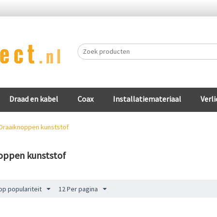
Draad en kabel
Coax
Installatiemateriaal
Verli
Draaiknoppen kunststof
oppen kunststof
op populariteit
12 Per pagina