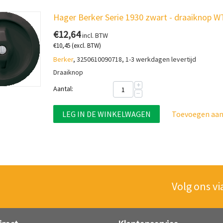
Hager Berker Serie 1930 zwart - draaiknop
€
12,64
incl. BTW
€
10,45
(excl. BTW)
Berker
, 3250610090718, 1-3 werkdagen levertijd
Draaiknop
+
Aantal:
−
LEG IN DE WINKELWAGEN
Toevoegen aan 
Volg ons vi