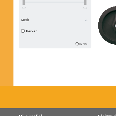
‎€
10
‎€
11
Merk
Berker
Herstel