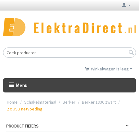
Winkelwagen is leeg
Menu
Home
/
Schakelmateriaal
/
Berker
/
Berker 1930 zwart
/
2 x USB netvoeding
PRODUCT FILTERS