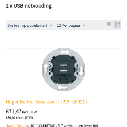
2 x USB netvoeding
Sorteer op populariteit
12 Per pagina
Hager Berker Serie zwart USB -260215
€
71,47
incl. BTW
€
59,07
(excl. BTW)
Hager Berker
, 4011334467861, 5-7 werkdagen levertijd