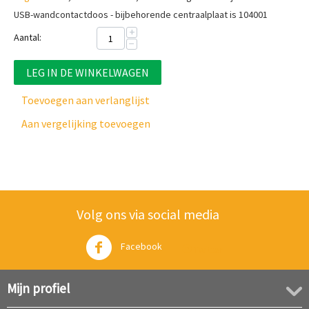
USB-wandcontactdoos - bijbehorende centraalplaat is 104001
+
Aantal:
−
LEG IN DE WINKELWAGEN
Toevoegen aan verlanglijst
Aan vergelijking toevoegen
Volg ons via social media
Facebook
Twitter
Mijn profiel