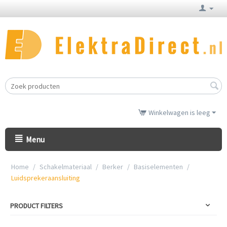
Winkelwagen is leeg
Menu
Home
/
Schakelmateriaal
/
Berker
/
Basiselementen
/
Luidsprekeraansluiting
PRODUCT FILTERS