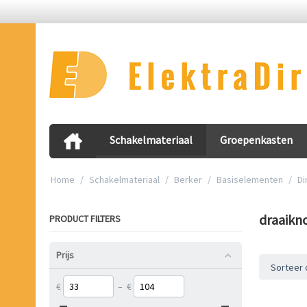
Schakelmateriaal
Groepenkasten
Home
/
Schakelmateriaal
/
Berker
/
Basiselementen
/
D
draaikn
PRODUCT FILTERS
Prijs
Sorteer 
€
–
€