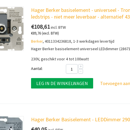
Hager Berker basiselement - universeel - Tro
ledstrips - niet meer leverbaar - alternatief 
€
108,61
incl. BTW
€
89,76
(excl. BTW)
Berker
, 4011334236818, 1-3 werkdagen levertijd
Hager Berker basiselement universeel LEDdimmer (2867
230V, geschikt voor 4 tot 100watt
+
Aantal:
−
LEG IN DE WINKELWAGEN
Toevoegen aan 
Hager Berker Basiselement - LEDDimmer 2909 
€
40,05