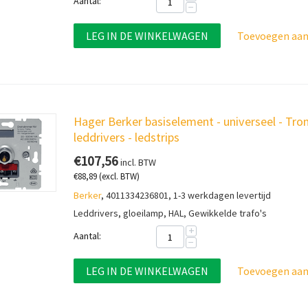
Aantal:
−
LEG IN DE WINKELWAGEN
Toevoegen aan 
Hager Berker basiselement - universeel - Tro
leddrivers - ledstrips
€
107,56
incl. BTW
€
88,89
(excl. BTW)
Berker
, 4011334236801, 1-3 werkdagen levertijd
Leddrivers, gloeilamp, HAL, Gewikkelde trafo's
+
Aantal:
−
LEG IN DE WINKELWAGEN
Toevoegen aan 