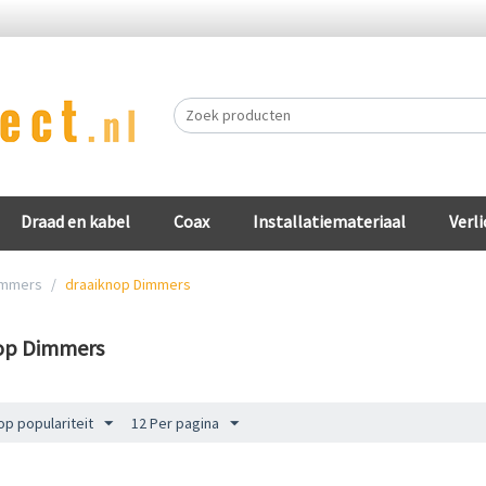
Draad en kabel
Coax
Installatiemateriaal
Verli
immers
/
draaiknop Dimmers
op Dimmers
op populariteit
12 Per pagina