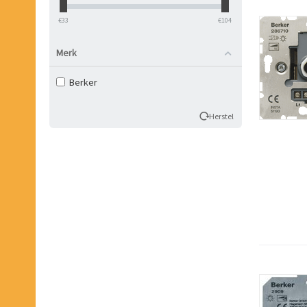
‎€
33
‎€
104
Merk
Berker
Herstel