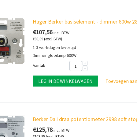
Hager Berker basiselement - dimmer 600w 286
€
107,56
incl. BTW
€
88,89
(excl. BTW)
1-3 werkdagen levertijd
Dimmer gloeilamp 600W
+
Aantal:
−
LEG IN DE WINKELWAGEN
Toevoegen aan 
Berker Dali draaipotentiometer 2998 soft st
€
125,78
incl. BTW
€
103,95
(excl. BTW)