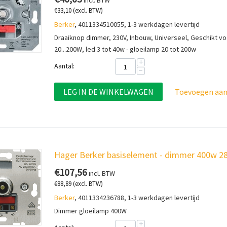
incl. BTW
€
33,10
(excl. BTW)
Berker
, 4011334510055, 1-3 werkdagen levertijd
Draaiknop dimmer, 230V, Inbouw, Universeel, Geschikt vo
20...200W, led 3 tot 40w - gloeilamp 20 tot 200w
+
Aantal:
−
LEG IN DE WINKELWAGEN
Toevoegen aan 
Hager Berker basiselement - dimmer 400w 2
€
107,56
incl. BTW
€
88,89
(excl. BTW)
Berker
, 4011334236788, 1-3 werkdagen levertijd
Dimmer gloeilamp 400W
+