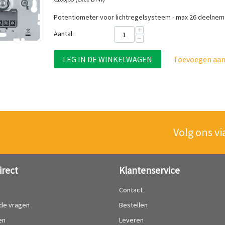
Potentiometer voor lichtregelsysteem - max 26 deelne
+
Aantal:
−
LEG IN DE WINKELWAGEN
Toevoegen aan 
Volg ons vi
irect
Klantenservice
?
Contact
lde vragen
Bestellen
en
Leveren