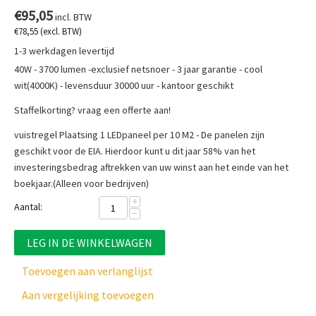
€
95,05
incl. BTW
€
78,55
(excl. BTW)
1-3 werkdagen levertijd
40W - 3700 lumen -exclusief netsnoer - 3 jaar garantie - cool
wit(4000K) - levensduur 30000 uur - kantoor geschikt
Staffelkorting? vraag een offerte aan!
vuistregel Plaatsing 1 LEDpaneel per 10 M2 - De panelen zijn
geschikt voor de EIA. Hierdoor kunt u dit jaar 58% van het
investeringsbedrag aftrekken van uw winst aan het einde van het
boekjaar.(Alleen voor bedrijven)
+
Aantal:
−
LEG IN DE WINKELWAGEN
Toevoegen aan verlanglijst
Aan vergelijking toevoegen