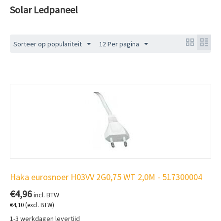
Solar Ledpaneel
Sorteer op populariteit
12 Per pagina
Haka eurosnoer H03VV 2G0,75 WT 2,0M - 517300004
€
4,96
incl. BTW
€
4,10
(excl. BTW)
1-3 werkdagen levertijd