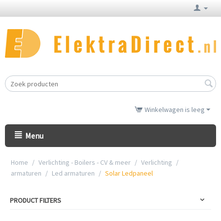
Winkelwagen is leeg
Menu
Home
/
Verlichting - Boilers - CV & meer
/
Verlichting
/
armaturen
/
Led armaturen
/
Solar Ledpaneel
PRODUCT FILTERS