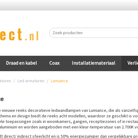
Draad en kabel
Coax
Installatiemateriaal
Verli
aturen
/
Led armaturen
/
Lumiance
ce
de nieuwe reeks decoratieve ledwandlampen van Lumiance, die als vanzelf
thema en design biedt de reeks acht modellen, waardoor ze geschikt is voor
le toepassingen zoals in woonkamers, gangen, receptiezones of in restaur
aluminium en worden aangeboden met een kleur-temperatuur van 2.700K voo
t direct/ indirect sfeerlicht en is 50% energiezuiniger dan vergelijkbare p