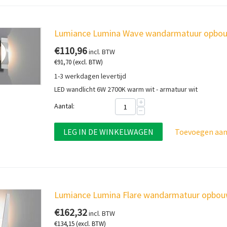
Lumiance Lumina Wave wandarmatuur opbou
€
110,96
incl. BTW
€
91,70
(excl. BTW)
1-3 werkdagen levertijd
LED wandlicht 6W 2700K warm wit - armatuur wit
+
Aantal:
−
LEG IN DE WINKELWAGEN
Toevoegen aan 
Lumiance Lumina Flare wandarmatuur opbou
€
162,32
incl. BTW
€
134,15
(excl. BTW)