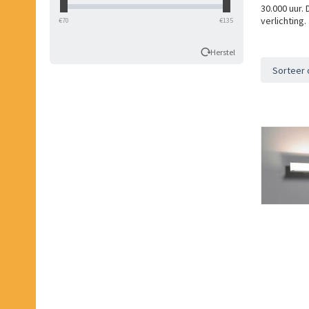
30.000 uur.
verlichting
‎€
70
‎€
135
Herstel
Sorteer 