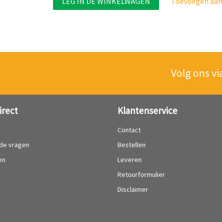
LEG IN DE WINKELWAGEN
Toevoegen aan 
Volg ons vi
irect
Klantenservice
?
Contact
lde vragen
Bestellen
en
Leveren
Retourformulier
Disclaimer