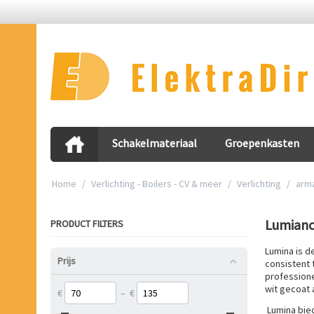
Schakelmateriaal
Groepenkasten
Home
/
Verlichting - Boilers - CV & meer
/
Verlichting
/
arm
Lumian
PRODUCT FILTERS
Lumina is 
Prijs
consistent 
professione
wit gecoat 
€
–
€
Lumina bied