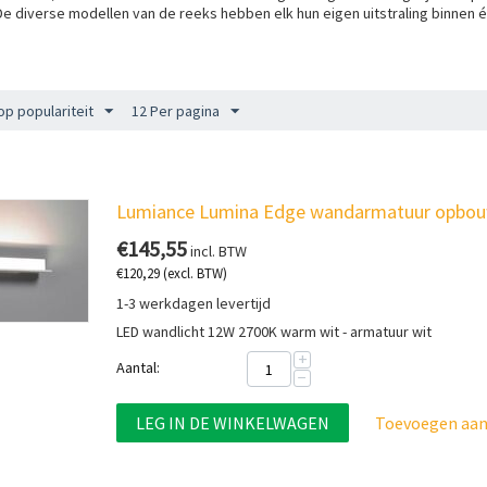
 De diverse modellen van de reeks hebben elk hun eigen uitstraling binnen 
.
op populariteit
12 Per pagina
Lumiance Lumina Edge wandarmatuur opbou
€
145,55
incl. BTW
€
120,29
(excl. BTW)
1-3 werkdagen levertijd
LED wandlicht 12W 2700K warm wit - armatuur wit
+
Aantal:
−
LEG IN DE WINKELWAGEN
Toevoegen aan 