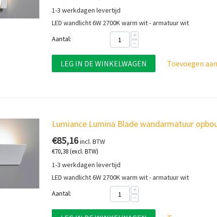
1-3 werkdagen levertijd
LED wandlicht 6W 2700K warm wit - armatuur wit
+
Aantal:
−
LEG IN DE WINKELWAGEN
Toevoegen aan 
Lumiance Lumina Blade wandarmatuur opbou
€
85,16
incl. BTW
€
70,38
(excl. BTW)
1-3 werkdagen levertijd
LED wandlicht 6W 2700K warm wit - armatuur wit
+
Aantal:
−