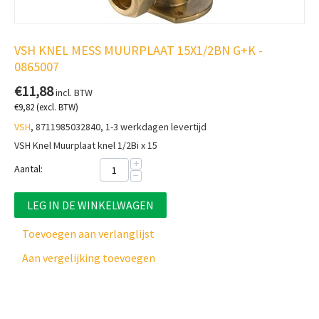
VSH KNEL MESS MUURPLAAT 15X1/2BN G+K -
0865007
€
11,88
incl. BTW
€
9,82
(excl. BTW)
VSH
, 8711985032840, 1-3 werkdagen levertijd
VSH Knel Muurplaat knel 1/2Bi x 15
+
Aantal:
−
LEG IN DE WINKELWAGEN
Toevoegen aan verlanglijst
Aan vergelijking toevoegen