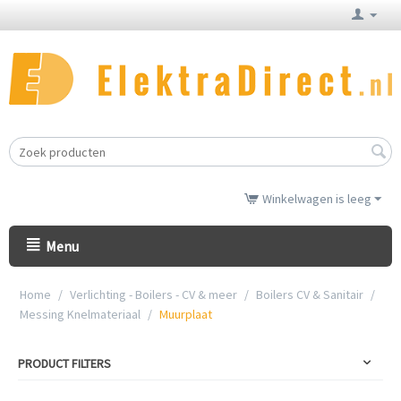
Winkelwagen is leeg
Menu
Home
/
Verlichting - Boilers - CV & meer
/
Boilers CV & Sanitair
/
Messing Knelmateriaal
/
Muurplaat
PRODUCT FILTERS