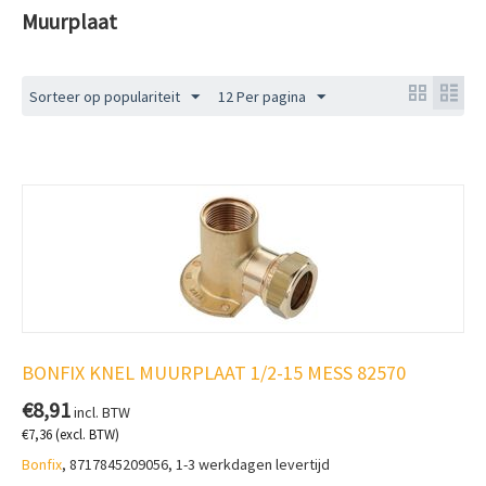
Muurplaat
Sorteer op populariteit
12 Per pagina
BONFIX KNEL MUURPLAAT 1/2-15 MESS 82570
€
8,91
incl. BTW
€
7,36
(excl. BTW)
Bonfix
, 8717845209056, 1-3 werkdagen levertijd