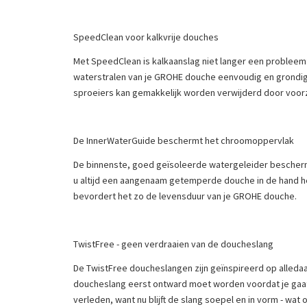
SpeedClean voor kalkvrije douches
Met SpeedClean is kalkaanslag niet langer een probleem
waterstralen van je GROHE douche eenvoudig en grondig r
sproeiers kan gemakkelijk worden verwijderd door voorz
De InnerWaterGuide beschermt het chroomoppervlak
De binnenste, goed geïsoleerde watergeleider beschermt
u altijd een aangenaam getemperde douche in de hand 
bevordert het zo de levensduur van je GROHE douche.
TwistFree - geen verdraaien van de doucheslang
De TwistFree doucheslangen zijn geïnspireerd op alledaa
doucheslang eerst ontward moet worden voordat je gaat 
verleden, want nu blijft de slang soepel en in vorm - wa