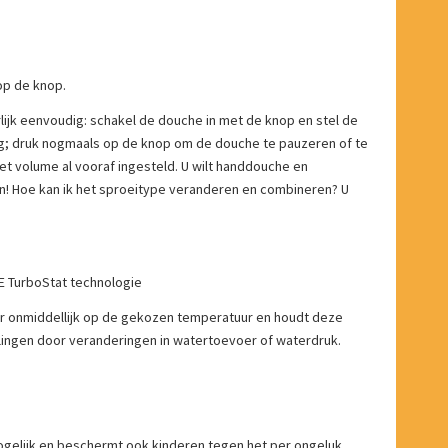
op de knop.
ijk eenvoudig: schakel de douche in met de knop en stel de
g; druk nogmaals op de knop om de douche te pauzeren of te
et volume al vooraf ingesteld. U wilt handdouche en
n! Hoe kan ik het sproeitype veranderen en combineren? U
 TurboStat technologie
er onmiddellijk op de gekozen temperatuur en houdt deze
ngen door veranderingen in watertoevoer of waterdruk.
p
ogelijk en beschermt ook kinderen tegen het per ongeluk