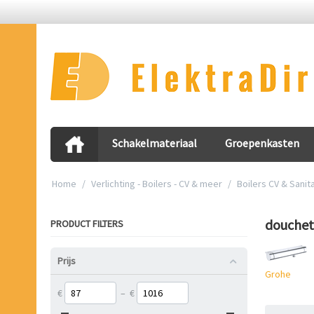
Schakelmateriaal
Groepenkasten
Home
/
Verlichting - Boilers - CV & meer
/
Boilers CV & Sanita
douche
PRODUCT FILTERS
Prijs
Grohe
€
–
€