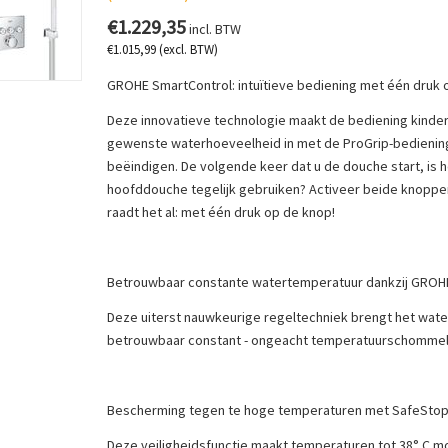
€
1.229,35
incl. BTW
€
1.015,99
(excl. BTW)
GROHE SmartControl: intuïtieve bediening met één druk 
Deze innovatieve technologie maakt de bediening kinderl
gewenste waterhoeveelheid in met de ProGrip-bedienin
beëindigen. De volgende keer dat u de douche start, is h
hoofddouche tegelijk gebruiken? Activeer beide knoppe
raadt het al: met één druk op de knop!
Betrouwbaar constante watertemperatuur dankzij GROHE
Deze uiterst nauwkeurige regeltechniek brengt het wat
betrouwbaar constant - ongeacht temperatuurschommeli
Bescherming tegen te hoge temperaturen met SafeSto
Deze veiligheidsfunctie maakt temperaturen tot 38° C m