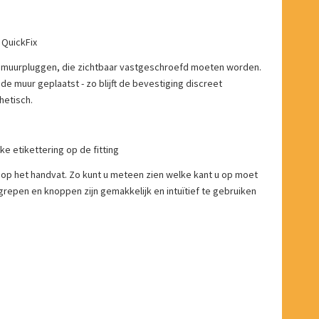
 QuickFix
met muurpluggen, die zichtbaar vastgeschroefd moeten worden.
 muur geplaatst - zo blijft de bevestiging discreet
hetisch.
e etikettering op de fitting
 op het handvat. Zo kunt u meteen zien welke kant u op moet
epen en knoppen zijn gemakkelijk en intuïtief te gebruiken