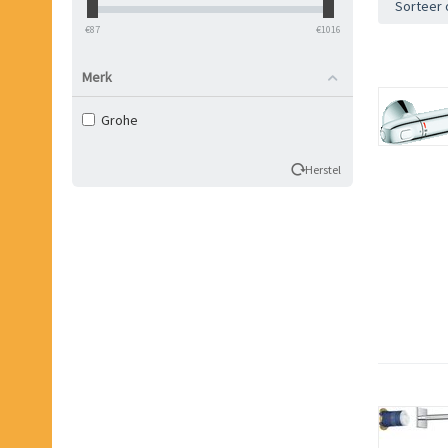
Sorteer 
‎€
87
‎€
1016
Merk
Grohe
Herstel