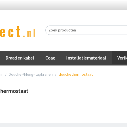
Draad en kabel
Coax
Installatiemateriaal
Verli
ir
/
Douche-/Meng- tapkranen
/
douchethermostaat
thermostaat