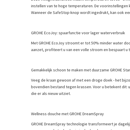
instellen van te hoge temperaturen. De voorinstellinge
Wanneer de SafeStop-knop wordt ingedrukt, kan ook ee
GROHE EcoJoy: spaarfunctie voor lager waterverbruik
Met GROHE EcoJoy stroomt er tot 50% minder water door
aanzet, profiteert u van een volle stroom en bespaart u 
Gemakkelijk schoon te maken met duurzame GROHE Star
Veeg de kraan gewoon af met een droge doek - het bijzo
bovendien bestand tegen krassen. Voor u betekent dit: u b
die er als nieuw uitziet.
Wellness douche met GROHE DreamSpray
GROHE DreamSpray technologie transformeert je dagelij