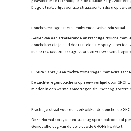
geavanceerde technologie in de douche zorgt voor een ge
Dit geldt natuurlijk voor alle straalsoorten die u op uw do
Douchevermogen met stimulerende ActiveRain straal
Geniet van een stimulerende en krachtige douche met GR
douchekop die je huid doet tintelen. De spray is perfec
nek- en schoudermassage voor een verkwikkend begin v
PureRain spray: een zachte zomerregen met extra zacht
De zachte regendouche is opnieuw verfijnd door GROHE: 
midden in een warme zomerregen zit - met nog grotere 
Krachtige straal voor een verkwikkende douche: de GRO
Onze Normal spray is een krachtig sproeipatroon dat pe
Geniet elke dag van de vertrouwde GROHE kwaliteit.