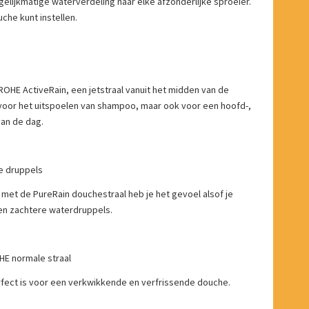
lijkmatige waterverdeling naar elke afzonderlijke sproeier.
uche kunt instellen.
OHE ActiveRain, een jetstraal vanuit het midden van de
t voor het uitspoelen van shampoo, maar ook voor een hoofd-,
an de dag.
e druppels
met de PureRain douchestraal heb je het gevoel alsof je
en zachtere waterdruppels.
HE normale straal
rfect is voor een verkwikkende en verfrissende douche.