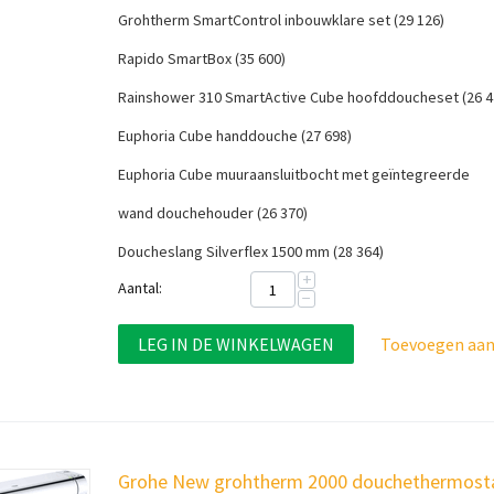
Grohtherm SmartControl inbouwklare set (29 126)
Rapido SmartBox (35 600)
Rainshower 310 SmartActive Cube hoofddoucheset (26 47
Euphoria Cube handdouche (27 698)
Euphoria Cube muuraansluitbocht met geïntegreerde
wand douchehouder (26 370)
Doucheslang Silverflex 1500 mm (28 364)
+
Aantal:
−
LEG IN DE WINKELWAGEN
Toevoegen aan 
Grohe New grohtherm 2000 douchethermosta