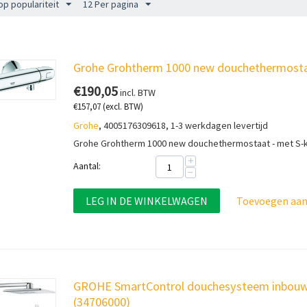
op populariteit
12 Per pagina
Grohe Grohtherm 1000 new douchethermosta
€
190,05
incl. BTW
€
157,07
(excl. BTW)
Grohe
, 4005176309618, 1-3 werkdagen levertijd
Grohe Grohtherm 1000 new douchethermostaat - met S-k
+
Aantal:
−
LEG IN DE WINKELWAGEN
Toevoegen aan 
GROHE SmartControl douchesysteem inbouw
(34706000)