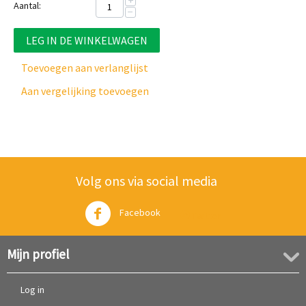
+
Aantal:
−
LEG IN DE WINKELWAGEN
Toevoegen aan verlanglijst
Aan vergelijking toevoegen
Volg ons via social media
Facebook
Twitter
Mijn profiel
Log in