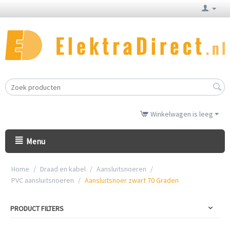
Winkelwagen is leeg
Menu
Home
/
Draad en kabel
/
Aansluitsnoeren
/
PVC aansluitsnoeren
/
Aansluitsnoer zwart 70 Graden
PRODUCT FILTERS