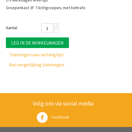
1-3 werkdagen levertijd
Groepenkast 3F 7-lichtgroepen, met beltrafo
+
Aantal:
−
LEG IN DE WINKELWAGEN
Toevoegen aan verlanglijst
Aan vergelijking toevoegen
Volg ons via social media
Facebook
Twitter