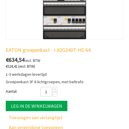
EATON groepenkast - I-82G340T-HS-64
€
634,54
incl. BTW
€
524,41
(excl. BTW)
1-3 werkdagen levertijd
Groepenkast 3F 8-lichtgroepen, met beltrafo
+
Aantal:
−
LEG IN DE WINKELWAGEN
Toevoegen aan verlanglijst
Aan vergelijking toevoegen