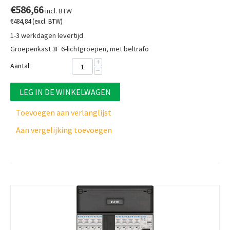
€
586,66
incl. BTW
€
484,84
(excl. BTW)
1-3 werkdagen levertijd
Groepenkast 3F 6-lichtgroepen, met beltrafo
+
Aantal:
−
LEG IN DE WINKELWAGEN
Toevoegen aan verlanglijst
Aan vergelijking toevoegen