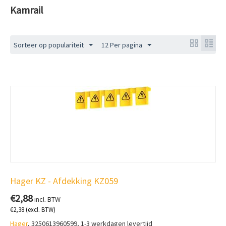
Kamrail
Sorteer op populariteit
12 Per pagina
Hager KZ - Afdekking KZ059
€
2,88
incl. BTW
€
2,38
(excl. BTW)
Hager
, 3250613960599, 1-3 werkdagen levertijd