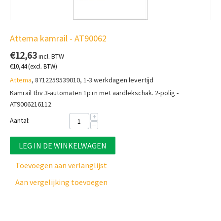
Attema kamrail - AT90062
€
12,63
incl. BTW
€
10,44
(excl. BTW)
Attema
, 8712259539010, 1-3 werkdagen levertijd
Kamrail tbv 3-automaten 1p+n met aardlekschak. 2-polig -
AT9006216112
+
Aantal:
−
LEG IN DE WINKELWAGEN
Toevoegen aan verlanglijst
Aan vergelijking toevoegen