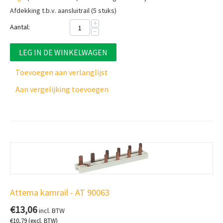
Afdekking t.b.v. aansluitrail (5 stuks)
+
Aantal:
−
LEG IN DE WINKELWAGEN
Toevoegen aan verlanglijst
Aan vergelijking toevoegen
Attema kamrail - AT 90063
€
13,06
incl. BTW
€
10,79
(excl. BTW)