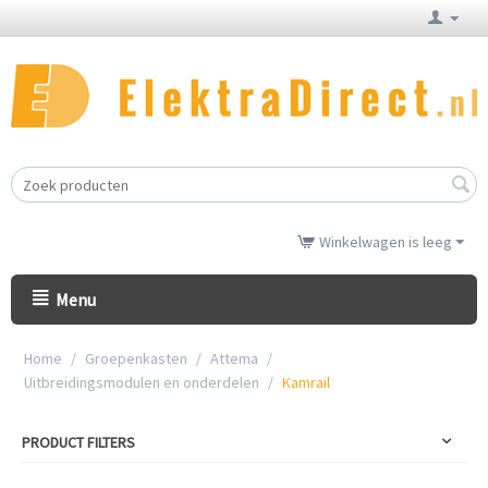
Winkelwagen is leeg
Menu
Home
/
Groepenkasten
/
Attema
/
Uitbreidingsmodulen en onderdelen
/
Kamrail
PRODUCT FILTERS