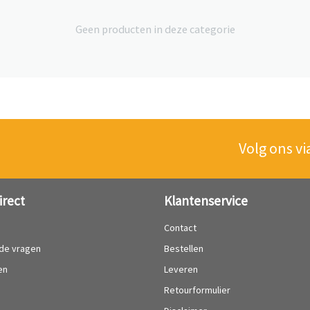
Geen producten in deze categorie
Volg ons vi
irect
Klantenservice
?
Contact
lde vragen
Bestellen
en
Leveren
Retourformulier