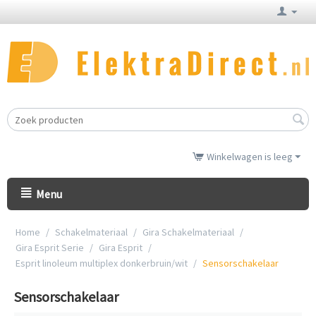
Winkelwagen is leeg
Menu
Home
/
Schakelmateriaal
/
Gira Schakelmateriaal
/
Gira Esprit Serie
/
Gira Esprit
/
Esprit linoleum multiplex donkerbruin/wit
/
Sensorschakelaar
Sensorschakelaar