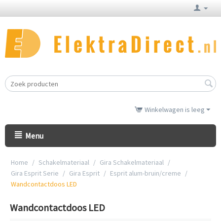
Winkelwagen is leeg
Menu
Home
/
Schakelmateriaal
/
Gira Schakelmateriaal
/
Gira Esprit Serie
/
Gira Esprit
/
Esprit alum-bruin/creme
/
Wandcontactdoos LED
Wandcontactdoos LED