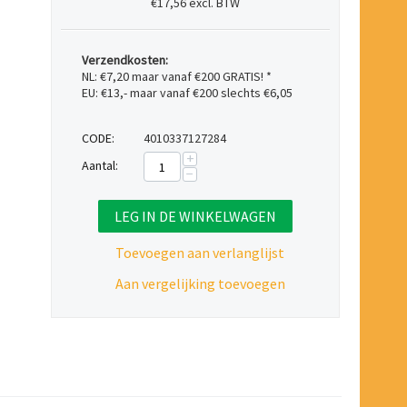
€17,56 excl. BTW
Verzendkosten:
NL: €7,20 maar vanaf €200 GRATIS! *
EU: €13,- maar vanaf €200 slechts €6,05
CODE:
4010337127284
+
Aantal:
−
LEG IN DE WINKELWAGEN
Toevoegen aan verlanglijst
Aan vergelijking toevoegen