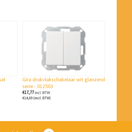
sel
Gira drukvlakschakelaar wit glanzend
serie - 012503
€
17,77
incl. BTW
€
14,69
(excl. BTW)