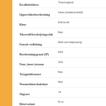
Thermoplast
Kwaliteitsklasse
Geen (onbehandeld)
Oppervlaktebescherming
Antraciet
Kleur
Nee
Tekstveld/beschrijvingsvlak
Niet van toepassing
Functie verlichting
IP20
Beschermingsgraad (IP)
10 A
Nom. (meet-)stroom
Nee
Terugmeldcontact
Nee
Wasmachineschakelaar
Ja
Slagvast
N.v.t.
Kleurvariant