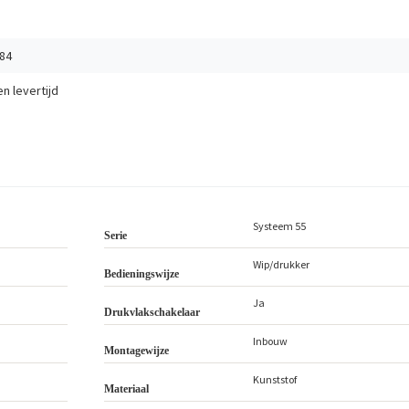
84
en
levertijd
Systeem 55
Serie
Wip/drukker
Bedieningswijze
Ja
Drukvlakschakelaar
Inbouw
Montagewijze
Kunststof
Materiaal