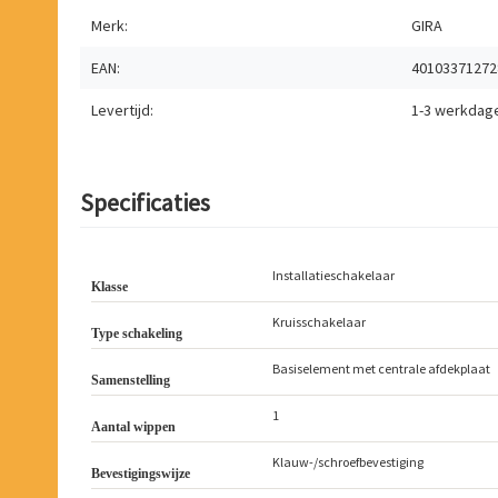
Merk:
GIRA
EAN:
40103371272
Levertijd:
1-3 werkdag
Specificaties
Installatieschakelaar
Klasse
Kruisschakelaar
Type schakeling
Basiselement met centrale afdekplaat
Samenstelling
1
Aantal wippen
Klauw-/schroefbevestiging
Bevestigingswijze