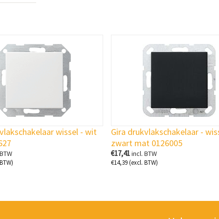
vlakschakelaar wissel - wit
Gira drukvlakschakelaar - wis
627
zwart mat 0126005
€
17,41
. BTW
incl. BTW
 BTW)
€
14,39
(excl. BTW)