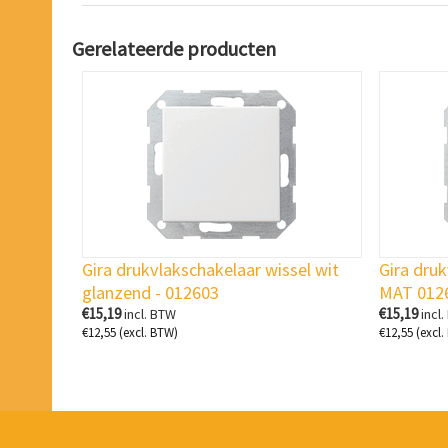
Gerelateerde producten
Gira drukvlakschakelaar wissel wit
Gira druk
glanzend - 012603
MAT 012
€
15,19
€
15,19
incl. BTW
incl
€
12,55
(excl. BTW)
€
12,55
(excl.