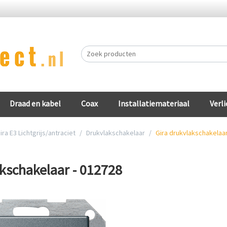
Draad en kabel
Coax
Installatiemateriaal
Verli
ira E3 Lichtgrijs/antraciet
/
Drukvlakschakelaar
/
Gira drukvlakschakelaar
akschakelaar - 012728