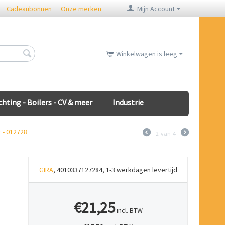
Cadeaubonnen
Onze merken
Mijn Account
Winkelwagen is leeg
chting - Boilers - CV & meer
Industrie
 - 012728
2
van
4
GIRA
, 4010337127284, 1-3 werkdagen levertijd
€21,25
incl. BTW