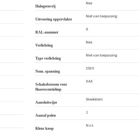
Nee
Halogeenvrij
Niet van toepassing
Uitvoering oppervlakte
0
RAL-nummer
Nee
Verlichting
Niet van toepassing
Type verlichting
250 V
Nom. spanning
0 AX
Schakelstroom voor
fluorescentielmp
Steekklem
Aansluitwijze
1
Aantal polen
N.v.t.
Kleur knop