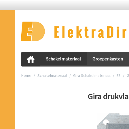
Schakelmateriaal
Groepenkasten
Home
/
Schakelmateriaal
/
Gira Schakelmateriaal
/
E3
/
G
Gira drukvl