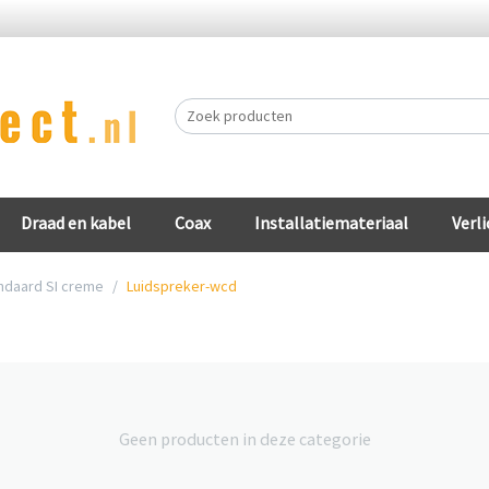
Draad en kabel
Coax
Installatiemateriaal
Verli
ndaard SI creme
/
Luidspreker-wcd
Geen producten in deze categorie