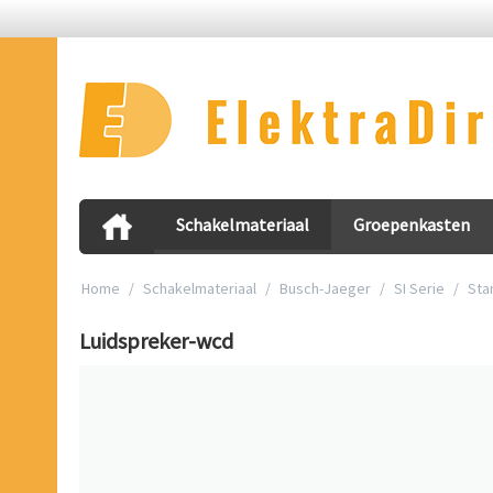
Schakelmateriaal
Groepenkasten
Home
/
Schakelmateriaal
/
Busch-Jaeger
/
SI Serie
/
Sta
Luidspreker-wcd