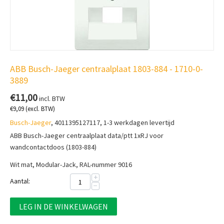
ABB Busch-Jaeger centraalplaat 1803-884 - 1710-0-
3889
€
11,00
incl. BTW
€
9,09
(excl. BTW)
Busch-Jaeger
, 4011395127117, 1-3 werkdagen levertijd
ABB Busch-Jaeger centraalplaat data/ptt 1xRJ voor
wandcontactdoos (1803-884)
Wit mat, Modular-Jack, RAL-nummer 9016
+
Aantal:
−
LEG IN DE WINKELWAGEN