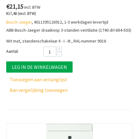
€
21,15
incl. BTW
€
17,48
(excl. BTW)
Busch-Jaeger
, 4011395126912, 1-3 werkdagen levertijd
ABB Busch-Jaeger draaiknop 3-standen ventilatie (1740 drl-884-503)
Wit mat, standenschakelaar II - I - III , RAL-nummer 9016
+
Aantal:
−
LEG IN DE WINKELWAGEN
Toevoegen aan verlanglijst
Aan vergelijking toevoegen