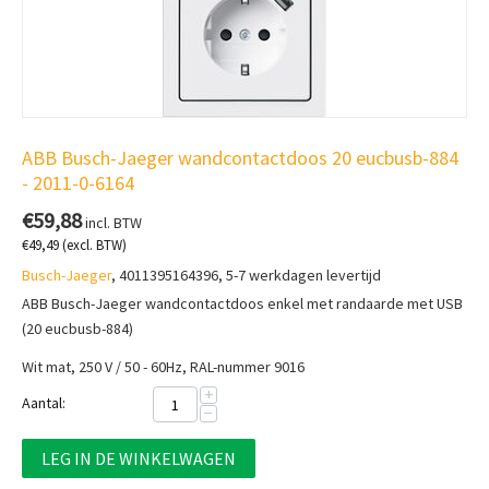
ABB Busch-Jaeger wandcontactdoos 20 eucbusb-884
- 2011-0-6164
€
59,88
incl. BTW
€
49,49
(excl. BTW)
Busch-Jaeger
, 4011395164396, 5-7 werkdagen levertijd
ABB Busch-Jaeger wandcontactdoos enkel met randaarde met USB
(20 eucbusb-884)
Wit mat, 250 V / 50 - 60Hz, RAL-nummer 9016
+
Aantal:
−
LEG IN DE WINKELWAGEN