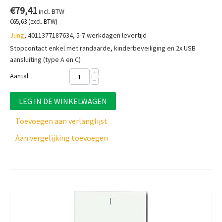
€
79,41
incl. BTW
€
65,63
(excl. BTW)
Jung
, 4011377187634, 5-7 werkdagen levertijd
Stopcontact enkel met randaarde, kinderbeveiliging en 2x USB
aansluiting (type A en C)
+
Aantal:
−
LEG IN DE WINKELWAGEN
Toevoegen aan verlanglijst
Aan vergelijking toevoegen