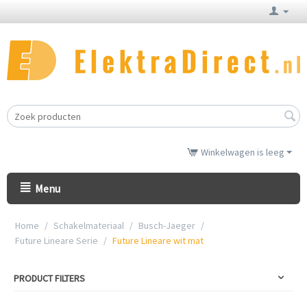
Winkelwagen is leeg
Menu
Home
/
Schakelmateriaal
/
Busch-Jaeger
/
Future Lineare Serie
/
Future Lineare wit mat
PRODUCT FILTERS