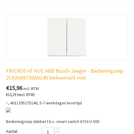
FRIENDS of HUE ABB Busch-Jaeger - Bedieningswip
2CKA006730A0140 Verkeerswit mat
€
15,96
incl. BTW
€
13,19
(excl. BTW)
n
, 4011395275146, 5-7 werkdagen levertijd
Bedieningswip dubbel t.b.v. smart switch 6716 U-500
+
Aantal: