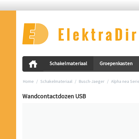
Schakelmateriaal
Groepenkasten
Home
/
Schakelmateriaal
/
Busch-Jaeger
/
Alpha nea Seri
Wandcontactdozen USB