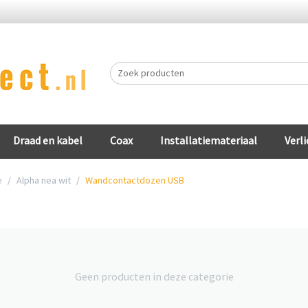
Draad en kabel
Coax
Installatiemateriaal
Verli
e
/
Alpha nea wit
/
Wandcontactdozen USB
Geen producten in deze categorie