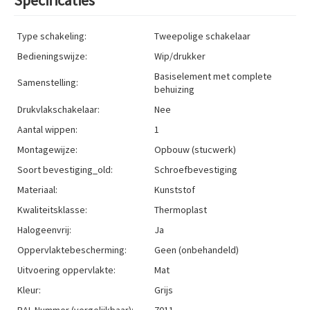
Type schakeling:
Tweepolige schakelaar
Bedieningswijze:
Wip/drukker
Basiselement met complete
Samenstelling:
behuizing
Drukvlakschakelaar:
Nee
Aantal wippen:
1
Montagewijze:
Opbouw (stucwerk)
Soort bevestiging_old:
Schroefbevestiging
Materiaal:
Kunststof
Kwaliteitsklasse:
Thermoplast
Halogeenvrij:
Ja
Oppervlaktebescherming:
Geen (onbehandeld)
Uitvoering oppervlakte:
Mat
Kleur:
Grijs
RAL-Nummer (vergelijkbaar):
7011