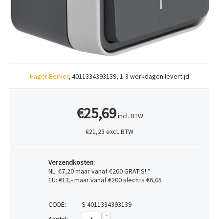
Hager Berker
, 4011334393139, 1-3 werkdagen levertijd
€25,69
incl. BTW
€21,23 excl. BTW
Verzendkosten:
NL: €7,20 maar vanaf €200 GRATIS! *
EU: €13,- maar vanaf €200 slechts €6,05
CODE:
S 4011334393139
+
Aantal: