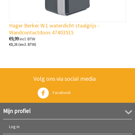
Hager Berker W.1 waterdicht staalgrijs -
Wandcontactdoos 47403515
€
9,99
incl. BTW
€
8,26
(excl. BTW)
Volg ons via social media
Facebook
Twitter
Mijn profiel
Log in