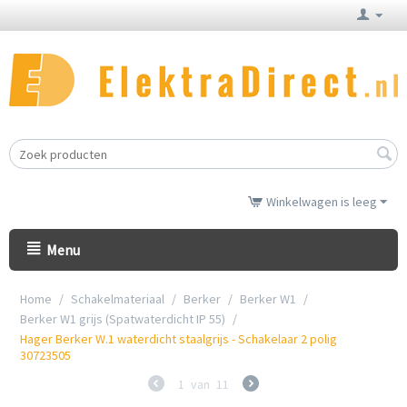
Winkelwagen is leeg
Menu
Home
/
Schakelmateriaal
/
Berker
/
Berker W1
/
Berker W1 grijs (Spatwaterdicht IP 55)
/
Hager Berker W.1 waterdicht staalgrijs - Schakelaar 2 polig
30723505
1
van
11