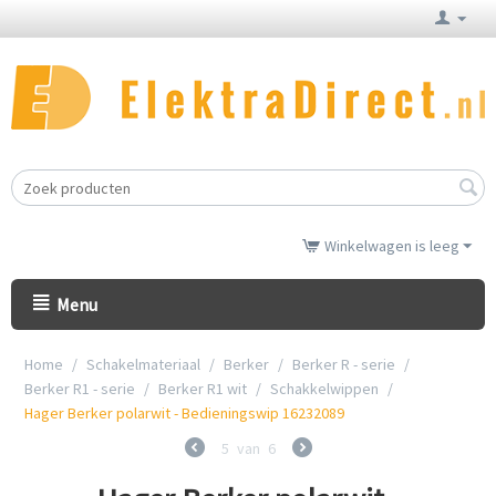
Winkelwagen is leeg
Menu
Home
/
Schakelmateriaal
/
Berker
/
Berker R - serie
/
Berker R1 - serie
/
Berker R1 wit
/
Schakkelwippen
/
Hager Berker polarwit - Bedieningswip 16232089
5
van
6