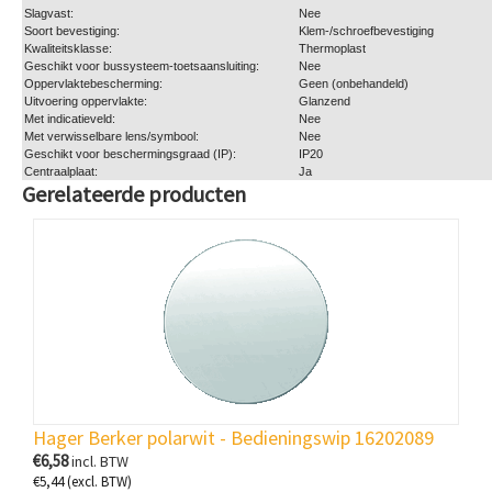
Slagvast:
Nee
Soort bevestiging:
Klem-/schroefbevestiging
Kwaliteitsklasse:
Thermoplast
Geschikt voor bussysteem-toetsaansluiting:
Nee
Oppervlaktebescherming:
Geen (onbehandeld)
Uitvoering oppervlakte:
Glanzend
Met indicatieveld:
Nee
Met verwisselbare lens/symbool:
Nee
Geschikt voor beschermingsgraad (IP):
IP20
Centraalplaat:
Ja
Gerelateerde producten
Hager Berker polarwit - Bedieningswip 16202089
€
6,58
incl. BTW
€
5,44
(excl. BTW)