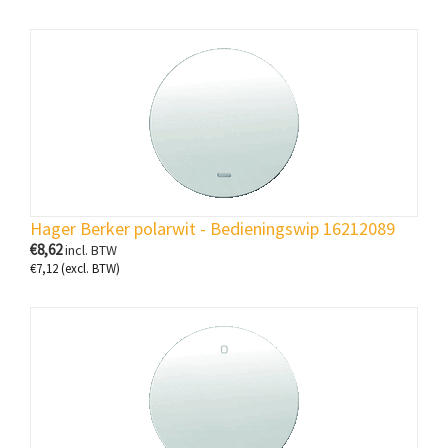
Hager Berker polarwit - Bedieningswip 16212089
€
8,62
incl. BTW
€
7,12
(excl. BTW)