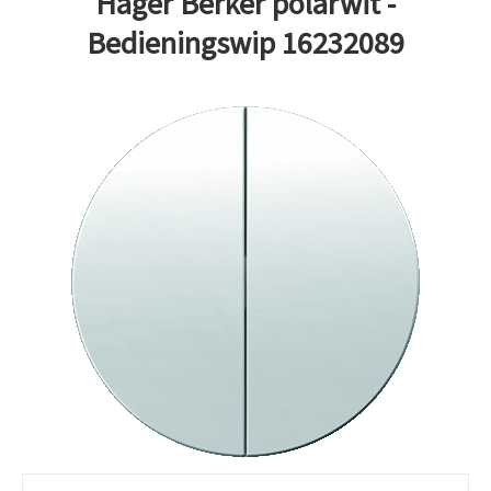
Hager Berker polarwit -
Bedieningswip 16232089