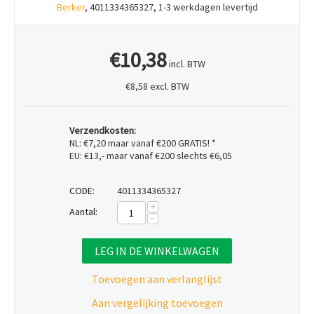
Berker
, 4011334365327, 1-3 werkdagen levertijd
€10,38
incl. BTW
€8,58 excl. BTW
Verzendkosten:
NL: €7,20 maar vanaf €200 GRATIS! *
EU: €13,- maar vanaf €200 slechts €6,05
CODE:
4011334365327
+
Aantal:
−
LEG IN DE WINKELWAGEN
Toevoegen aan verlanglijst
Aan vergelijking toevoegen