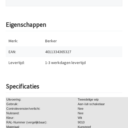
Eigenschappen
Merk:
Berker
EAN:
4011334365327
Levertijd:
1-3 werkdagen
levertijd
Specificaties
Uitvoering:
Tweedelige wip
Gebruik:
Aan-/uit-schakelaar
Controlevenster/verlicht:
Nee
Nulstand:
Nee
Kleur:
Wit
RAL-Nummer (vergelijkbaar):
9010
Materiaal:
Kunststof