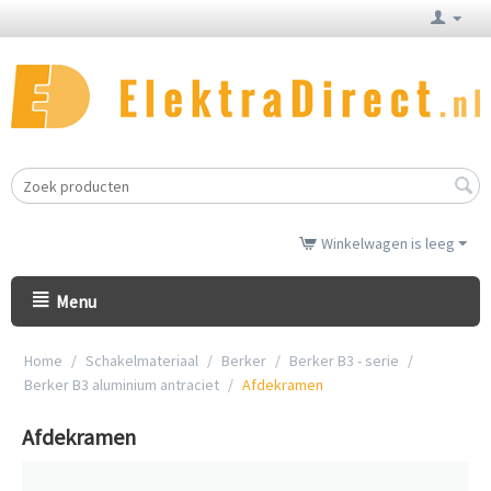
Winkelwagen is leeg
Menu
Home
/
Schakelmateriaal
/
Berker
/
Berker B3 - serie
/
Berker B3 aluminium antraciet
/
Afdekramen
Afdekramen