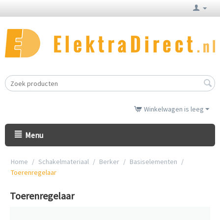
Winkelwagen is leeg
Menu
Home
/
Schakelmateriaal
/
Berker
/
Basiselementen
/
Toerenregelaar
Toerenregelaar