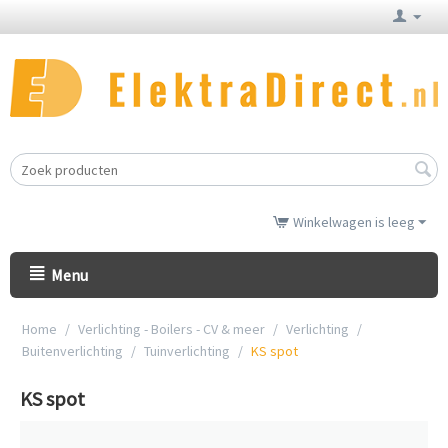
Winkelwagen is leeg
Menu
Home
/
Verlichting - Boilers - CV & meer
/
Verlichting
/
Buitenverlichting
/
Tuinverlichting
/
KS spot
KS spot